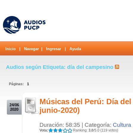
Inicio
|
Navegar
|
Ingresar
|
Ayuda
Audios según Etiqueta: día del campesino
Páginas:
1
.
Músicas del Perú: Día de
24/06
junio-2020)
2020
Duración: 58:35 | Categoría:
Cultura
Vota:
Ranking:
3.0
/5.0 (119 votos)