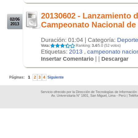
.
20130602 - Lanzamiento d
02/06
Campeonato Nacional de
2013
Duración: 01:04 | Categoría:
Deport
Vota:
Ranking:
3.4
/5.0 (52 votos)
Etiquetas:
2013
,
campeonato nacio
| |
Insertar Comentario
Descargar
.
Páginas:
1
2
3
4
Siguiente
Servicio ofrecido por la Dirección de Tecnologías de Información
Av. Universitaria N° 1801, San Miguel, Lima - Perú | Teléf