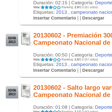
Duración: 02:15 | Categoría:
Deport
Vota:
Ranking:
2.9
/5.0 (61 votos)
Etiquetas:
2013
,
campeonato nacio
| |
Insertar Comentario
Descargar
.
.
20130602 - Premiación 30
02/06
Campeonato Nacional de
2013
Duración: 00:50 | Categoría:
Deport
Vota:
Ranking:
2.9
/5.0 (57 votos)
Etiquetas:
2013
,
campeonato nacio
| |
Insertar Comentario
Descargar
.
.
20130602 - Salto largo va
02/06
Campeonato Nacional de
2013
Duración: 01:08 | Categoría:
Deport
Vota:
Ranking:
3.1
/5.0 (63 votos)