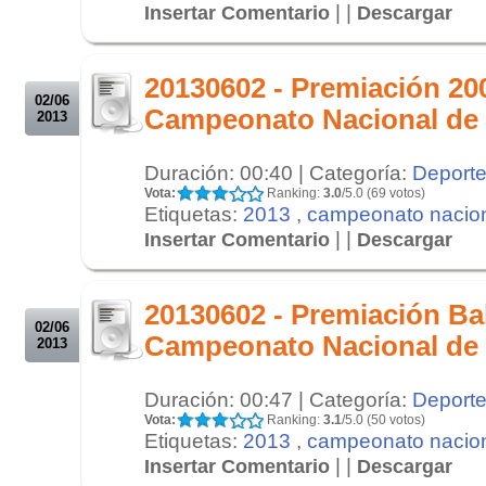
| |
Insertar Comentario
Descargar
.
.
20130602 - Premiación 2
02/06
Campeonato Nacional de
2013
Duración: 00:40 | Categoría:
Deport
Vota:
Ranking:
3.0
/5.0 (69 votos)
Etiquetas:
2013
,
campeonato nacio
| |
Insertar Comentario
Descargar
.
.
20130602 - Premiación Ba
02/06
Campeonato Nacional de
2013
Duración: 00:47 | Categoría:
Deport
Vota:
Ranking:
3.1
/5.0 (50 votos)
Etiquetas:
2013
,
campeonato nacio
| |
Insertar Comentario
Descargar
.