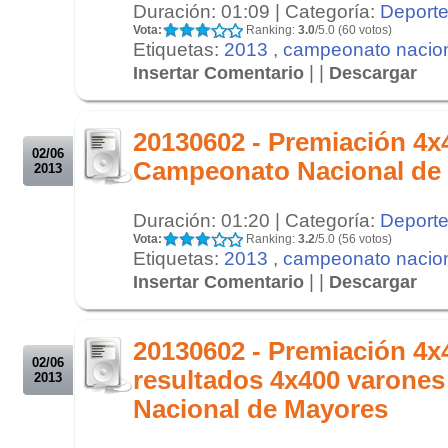
Duración: 01:09 | Categoría:
Deport
Vota:
Ranking:
3.0
/5.0 (60 votos)
Etiquetas:
2013
,
campeonato nacio
| |
Insertar Comentario
Descargar
.
.
20130602 - Premiación 4x
02/06
Campeonato Nacional de
2013
Duración: 01:20 | Categoría:
Deport
Vota:
Ranking:
3.2
/5.0 (56 votos)
Etiquetas:
2013
,
campeonato nacio
| |
Insertar Comentario
Descargar
.
.
20130602 - Premiación 4
02/06
resultados 4x400 varone
2013
Nacional de Mayores