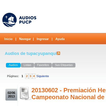
Inicio
|
Navegar
|
Ingresar
|
Ayuda
Audios de tupacyupanqui
Audios
Listas
Favoritos
Sus Etiquetas
Páginas:
1
2
3
4
Siguiente
.
20130602 - Premiación He
02/06
Campeonato Nacional de
2013