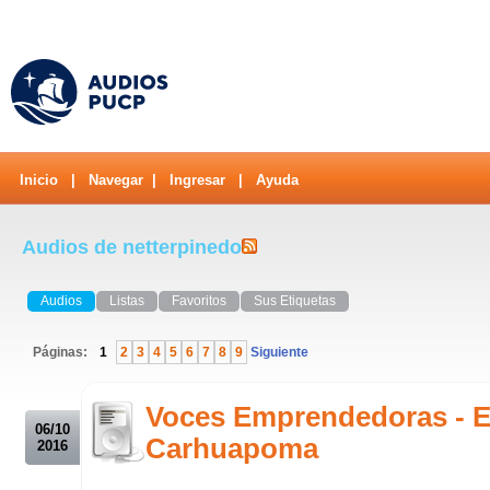
Inicio
|
Navegar
|
Ingresar
|
Ayuda
Audios de netterpinedo
Audios
Listas
Favoritos
Sus Etiquetas
Páginas:
1
2
3
4
5
6
7
8
9
Siguiente
.
Voces Emprendedoras -
06/10
Carhuapoma
2016