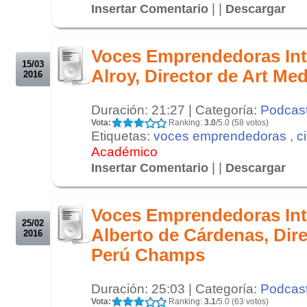
| |
Insertar Comentario
Descargar
.
.
Voces Emprendedoras Int
15/03
Alroy, Director de Art Med
2016
Duración: 21:27 | Categoría:
Podcas
Vota:
Ranking:
3.0
/5.0 (58 votos)
Etiquetas:
voces emprendedoras
,
c
Académico
| |
Insertar Comentario
Descargar
.
.
Voces Emprendedoras Inte
25/02
Alberto de Cárdenas, Dire
2016
Perú Champs
Duración: 25:03 | Categoría:
Podcas
Vota:
Ranking:
3.1
/5.0 (63 votos)