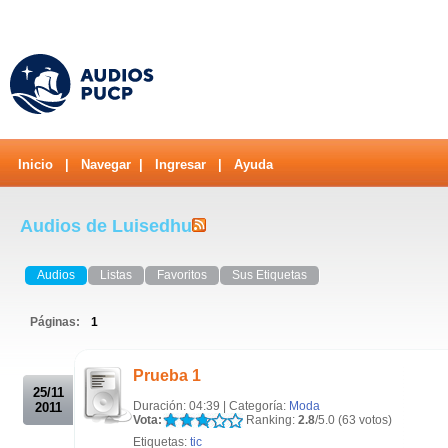
Inicio
|
Navegar
|
Ingresar
|
Ayuda
Audios de Luisedhu
Audios
Listas
Favoritos
Sus Etiquetas
Páginas:
1
.
Prueba 1
25/11
Duración: 04:39 | Categoría:
Moda
2011
Vota:
Ranking:
2.8
/5.0 (63 votos)
Etiquetas:
tic