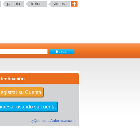
paideia
textos
videos
tenticación
egistrar su Cuenta
ngresar usando su cuenta
¿Qué es la Autenticación?