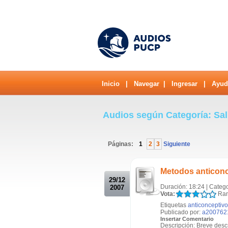
Inicio
|
Navegar
|
Ingresar
|
Ayud
Audios según Categoría: Sa
Páginas:
1
2
3
Siguiente
.
Metodos anticon
29/12
Duración: 18:24 | Categ
2007
Vota:
Ran
Etiquetas
anticonceptiv
Publicado por:
a200762
Insertar Comentario
Descripción: Breve descr