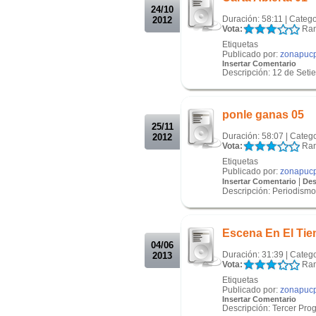
24/10
Duración: 58:11 | Catego
2012
Vota:
Ran
Etiquetas
Publicado por:
zonapuc
Insertar Comentario
Descripción: 12 de Setie
.
.
ponle ganas 05
25/11
Duración: 58:07 | Categ
2012
Vota:
Ran
Etiquetas
Publicado por:
zonapuc
|
Insertar Comentario
Des
Descripción: Periodismo
.
.
Escena En El Ti
04/06
Duración: 31:39 | Categ
2013
Vota:
Ran
Etiquetas
Publicado por:
zonapuc
Insertar Comentario
Descripción: Tercer Prog