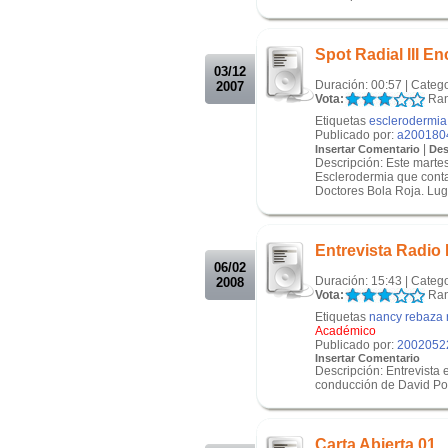
.
.
Spot Radial III E
03/12
Duración: 00:57 | Categ
2007
Vota:
Ran
Etiquetas
esclerodermia
Publicado por:
a200180
|
Insertar Comentario
Des
Descripción: Este martes
Esclerodermia que conta
Doctores Bola Roja. Luga
.
.
Entrevista Radio
06/02
Duración: 15:43 | Categ
2008
Vota:
Ran
Etiquetas
nancy rebaza 
Académico
Publicado por:
2002052
Insertar Comentario
Descripción: Entrevista
conducción de David Po
.
.
Carta Abierta 01