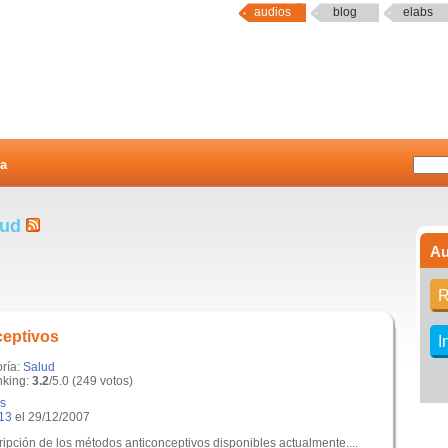
audios
blog
elabs
a
lud
Au
R
ceptivos
I
oría:
Salud
king:
3.2
/5.0 (249 votos)
os
13
el 29/12/2007
ipción de los métodos anticonceptivos disponibles actualmente....