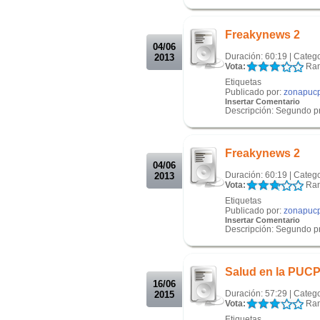
.
.
Freakynews 2
04/06
Duración: 60:19 | Categ
2013
Vota:
Ran
Etiquetas
Publicado por:
zonapuc
Insertar Comentario
Descripción: Segundo pr
.
.
Freakynews 2
04/06
Duración: 60:19 | Categ
2013
Vota:
Ran
Etiquetas
Publicado por:
zonapuc
Insertar Comentario
Descripción: Segundo pr
.
.
Salud en la PUCP
16/06
Duración: 57:29 | Categ
2015
Vota:
Ran
Etiquetas