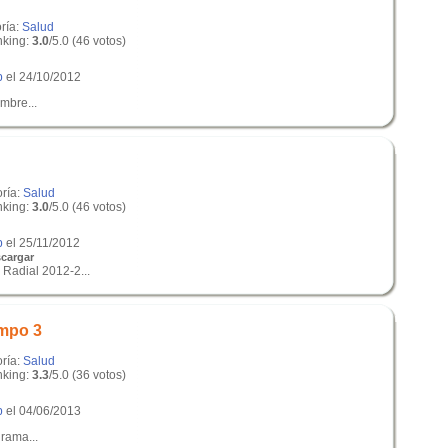
ría:
Salud
king:
3.0
/5.0 (46 votos)
p
el 24/10/2012
mbre...
oría:
Salud
king:
3.0
/5.0 (46 votos)
p
el 25/11/2012
cargar
 Radial 2012-2...
empo 3
oría:
Salud
king:
3.3
/5.0 (36 votos)
p
el 04/06/2013
rama...