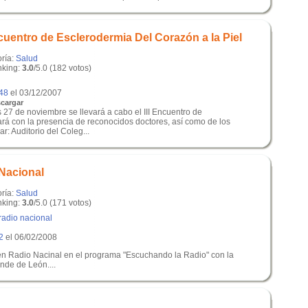
ncuentro de Esclerodermia Del Corazón a la Piel
oría:
Salud
king:
3.0
/5.0 (182 votos)
48
el 03/12/2007
cargar
 27 de noviembre se llevará a cabo el III Encuentro de
rá con la presencia de reconocidos doctores, así como de los
r: Auditorio del Coleg...
 Nacional
oría:
Salud
king:
3.0
/5.0 (171 votos)
radio nacional
2
el 06/02/2008
 en Radio Nacinal en el programa "Escuchando la Radio" con la
nde de León....