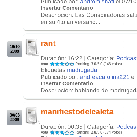
Publicado por:
andromisnati
el 07/1
Insertar Comentario
Descripción: Las Conspiradoras sal
en su 4to aniversario...
.
.
rant
10/10
2008
Duración: 16:22 | Categoría:
Podcas
Vota:
Ranking:
3.0
/5.0 (146 votos)
Etiquetas
madrugada
Publicado por:
andreacarolina221
el
Insertar Comentario
Descripción: hablando de madrugada
.
.
manifiestodelcaleta
30/03
2009
Duración: 00:35 | Categoría:
Podcas
Vota:
Ranking:
2.8
/5.0 (174 votos)