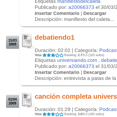
Etiquetas
manifiestodelcaleta
Publicado por:
a20066373
el 30/03/
|
Insertar Comentario
Descargar
Descripción: manifiesto del caleta...
.
.
debatiendo1
31/03
2009
Duración: 02:02 | Categoría:
Podcas
Vota:
Ranking:
2.7
/5.0 (165 votos)
Etiquetas
universiando.com
,
debati
Publicado por:
a20066373
el 31/03/
|
Insertar Comentario
Descargar
Descripción: entrevista a patas de 
.
.
canción completa univer
01/04
2009
Duración: 01:29 | Categoría:
Podcas
Vota:
Ranking:
3.0
/5.0 (185 votos)