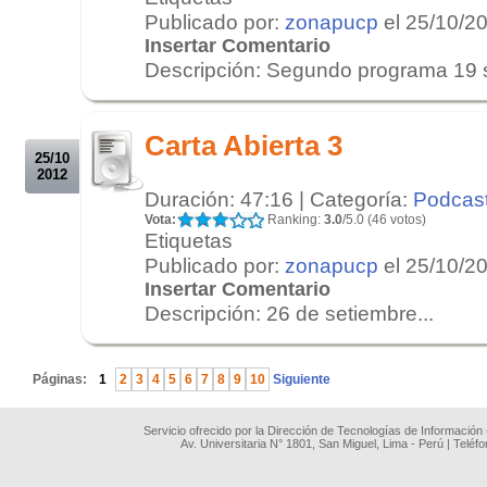
Publicado por:
zonapucp
el 25/10/2
Insertar Comentario
Descripción: Segundo programa 19 s
.
.
Carta Abierta 3
25/10
2012
Duración: 47:16 | Categoría:
Podcas
Vota:
Ranking:
3.0
/5.0 (46 votos)
Etiquetas
Publicado por:
zonapucp
el 25/10/2
Insertar Comentario
Descripción: 26 de setiembre...
.
Páginas:
1
2
3
4
5
6
7
8
9
10
Siguiente
Servicio ofrecido por la Dirección de Tecnologías de Información
Av. Universitaria N° 1801, San Miguel, Lima - Perú | Teléf