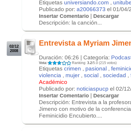
Etiquetas
universiando.com
,
unitub
Publicado por:
a20066373
el 01/04/
|
Insertar Comentario
Descargar
Descripción: la canción...
.
.
Entrevista a Myriam Jime
02/12
2008
Duración: 06:26 | Categoría:
Podcas
Vota:
Ranking:
3.2
/5.0 (215 votos)
Etiquetas
crimen
,
pasional
,
feminici
violencia
,
mujer
,
social
,
sociedad
,
Académico
Publicado por:
noticiaspucp
el 02/12
|
Insertar Comentario
Descargar
Descripción: Entrevista a la profes
Jimeno con motivo de la conferencia
Feminicidio Encubierto....
.
.