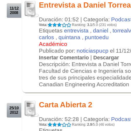
Entrevista a Daniel Torrea
11/12
2008
Duración: 01:52 | Categoría:
Podcas
Vota:
Ranking:
3.1
/5.0 (231 votos)
Etiquetas
entrevista
,
daniel
,
torreal
carlos
,
quintana
,
puntoedu
Académico
Publicado por:
noticiaspucp
el 11/12
|
Insertar Comentario
Descargar
Descripción: Entrevista a Daniel Tor
Facultad de Ciencias e Ingeniería so
tres de sus principales especialidade
Canadian Engineering Accreditation 
.
.
Carta Abierta 2
25/10
2012
Duración: 52:28 | Categoría:
Podcas
Vota:
Ranking:
2.9
/5.0 (46 votos)
Etiquetas