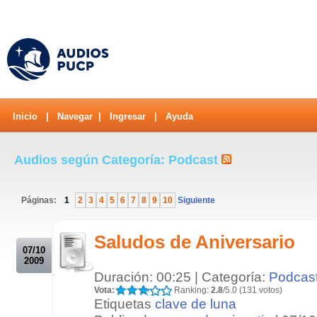
Inicio
|
Navegar
|
Ingresar
|
Ayuda
Audios según Categoría: Podcast
Páginas:
1
2
3
4
5
6
7
8
9
10
Siguiente
.
Saludos de Aniversario
07/10
2009
Duración: 00:25 | Categoría:
Podcas
Vota:
Ranking:
2.8
/5.0 (131 votos)
Etiquetas
clave de luna