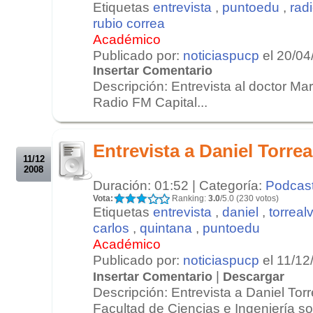
Etiquetas
entrevista
,
puntoedu
,
radi
rubio correa
Académico
Publicado por:
noticiaspucp
el 20/04
Insertar Comentario
Descripción: Entrevista al doctor Ma
Radio FM Capital...
.
.
Entrevista a Daniel Torrea
11/12
2008
Duración: 01:52 | Categoría:
Podcas
Vota:
Ranking:
3.0
/5.0 (230 votos)
Etiquetas
entrevista
,
daniel
,
torreal
carlos
,
quintana
,
puntoedu
Académico
Publicado por:
noticiaspucp
el 11/12
|
Insertar Comentario
Descargar
Descripción: Entrevista a Daniel Tor
Facultad de Ciencias e Ingeniería so