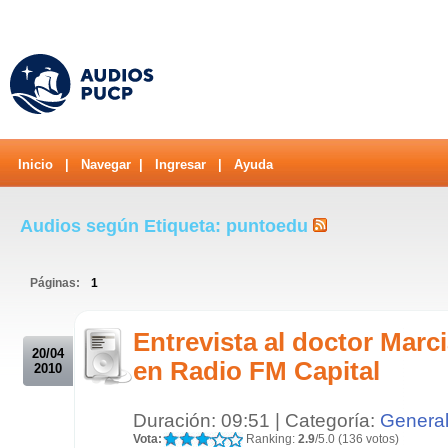
Inicio
|
Navegar
|
Ingresar
|
Ayuda
Audios según Etiqueta: puntoedu
Páginas:
1
.
Entrevista al doctor Marc
20/04
en Radio FM Capital
2010
Duración: 09:51 | Categoría:
Genera
Vota:
Ranking:
2.9
/5.0 (136 votos)