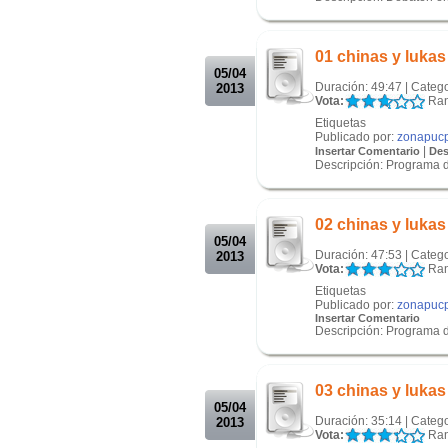
.
.
01 chinas y luka
05/04
Duración: 49:47 | Categ
2013
Vota:
Ran
Etiquetas
Publicado por:
zonapuc
|
Insertar Comentario
Des
Descripción: Programa 
.
.
02 chinas y lukas
05/04
Duración: 47:53 | Categ
2013
Vota:
Ran
Etiquetas
Publicado por:
zonapuc
Insertar Comentario
Descripción: Programa 
.
.
03 chinas y lukas
05/04
Duración: 35:14 | Categ
2013
Vota:
Ran