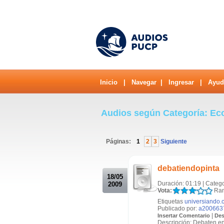
Inicio
|
Navegar
|
Ingresar
|
Ayud
Audios según Categoría: E
Páginas:
1
2
3
Siguiente
.
debatiendopinta
18/05
Duración: 01:19 | Categ
2009
Vota:
Ran
Etiquetas
universiando.
Publicado por:
a200663
|
Insertar Comentario
Des
Descripción: Debaten en