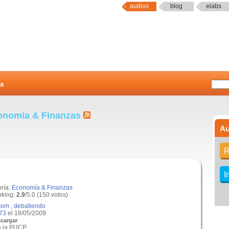
audios
blog
elabs
a
conomía & Finanzas
Au
R
I
oría:
Economía & Finanzas
king:
2.9
/5.0 (150 votos)
com
,
debatiendo
73
el 18/05/2009
cargar
 la PUCP...