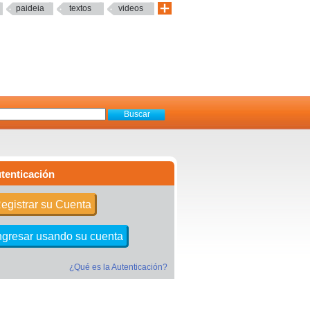
paideia
textos
videos
tenticación
egistrar su Cuenta
ngresar usando su cuenta
¿Qué es la Autenticación?