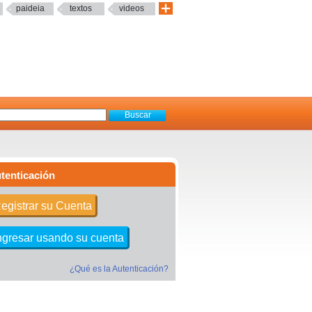
paideia
textos
videos
tenticación
egistrar su Cuenta
ngresar usando su cuenta
¿Qué es la Autenticación?