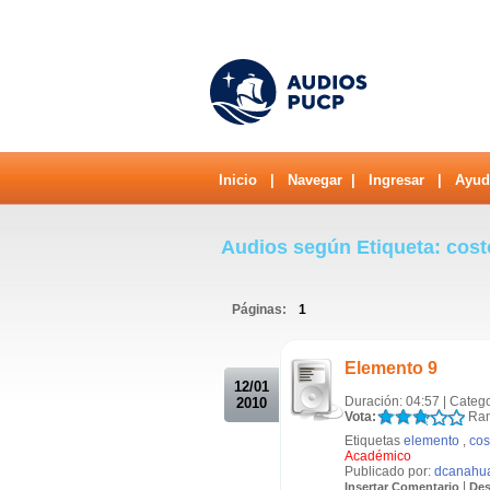
Inicio
|
Navegar
|
Ingresar
|
Ayud
Audios según Etiqueta: cos
Páginas:
1
.
Elemento 9
12/01
Duración: 04:57 | Categ
2010
Vota:
Ran
Etiquetas
elemento
,
cos
Académico
Publicado por:
dcanahu
|
Insertar Comentario
Des