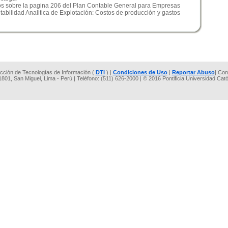
os sobre la pagina 206 del Plan Contable General para Empresas
abilidad Analitica de Explotación: Costos de producción y gastos
rección de Tecnologías de Información (
DTI
) |
Condiciones de Uso
|
Reportar Abuso
| Con
 1801, San Miguel, Lima - Perú | Teléfono: (511) 626-2000 | © 2016 Pontificia Universidad Cat