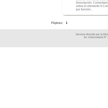
Descripción: Comentari
sobre el elemento 9 Cont
por función...
.
Páginas:
1
Servicio ofrecido por la Di
Av. Universitaria N°