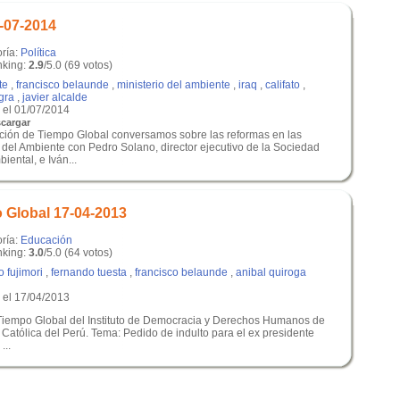
-07-2014
oría:
Política
king:
2.9
/5.0 (69 votos)
te
,
francisco belaunde
,
ministerio del ambiente
,
iraq
,
califato
,
gra
,
javier alcalde
el 01/07/2014
cargar
ición de Tiempo Global conversamos sobre las reformas en las
o del Ambiente con Pedro Solano, director ejecutivo de la Sociedad
ental, e Iván...
 Global 17-04-2013
oría:
Educación
king:
3.0
/5.0 (64 votos)
o fujimori
,
fernando tuesta
,
francisco belaunde
,
anibal quiroga
el 17/04/2013
Tiempo Global del Instituto de Democracia y Derechos Humanos de
d Católica del Perú. Tema: Pedido de indulto para el ex presidente
...