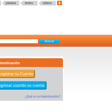
paideia
textos
videos
tenticación
egistrar su Cuenta
ngresar usando su cuenta
¿Qué es la Autenticación?