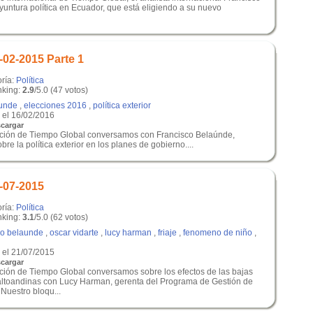
untura política en Ecuador, que está eligiendo a su nuevo
-02-2015 Parte 1
oría:
Política
king:
2.9
/5.0 (47 votos)
aunde
,
elecciones 2016
,
política exterior
el 16/02/2016
cargar
dición de Tiempo Global conversamos con Francisco Belaúnde,
obre la política exterior en los planes de gobierno....
-07-2015
oría:
Política
king:
3.1
/5.0 (62 votos)
co belaunde
,
oscar vidarte
,
lucy harman
,
friaje
,
fenomeno de niño
,
el 21/07/2015
cargar
ición de Tiempo Global conversamos sobre los efectos de las bajas
altoandinas con Lucy Harman, gerenta del Programa de Gestión de
Nuestro bloqu...