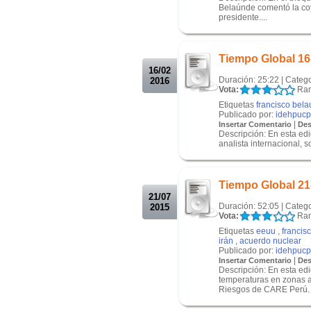
Belaúnde comentó la coy
presidente....
.
.
Tiempo Global 16
16/02
Duración: 25:22 | Categ
2016
Vota:
Ran
Etiquetas
francisco bel
Publicado por:
idehpucp
|
Insertar Comentario
Des
Descripción: En esta e
analista internacional, s
.
.
Tiempo Global 21
21/07
Duración: 52:05 | Categ
2015
Vota:
Ran
Etiquetas
eeuu
,
francis
irán
,
acuerdo nuclear
Publicado por:
idehpucp
|
Insertar Comentario
Des
Descripción: En esta ed
temperaturas en zonas 
Riesgos de CARE Perú. 
.