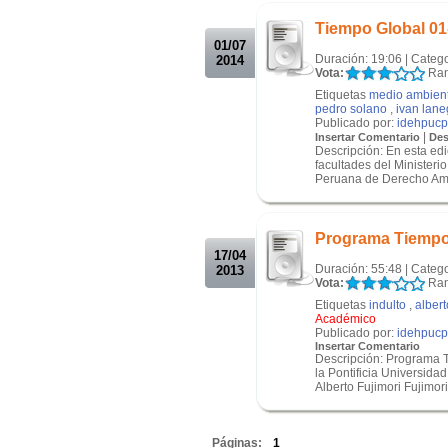
.
Tiempo Global 01
01/07
Duración: 19:06 | Categ
2014
Vota:
Ran
Etiquetas
medio ambien
pedro solano
,
ivan lane
Publicado por:
idehpucp
|
Insertar Comentario
Des
Descripción: En esta ed
facultades del Ministeri
Peruana de Derecho Ambi
.
.
Programa Tiempo
17/04
Duración: 55:48 | Categ
2013
Vota:
Ran
Etiquetas
indulto
,
albert
Académico
Publicado por:
idehpucp
Insertar Comentario
Descripción: Programa 
la Pontificia Universida
Alberto Fujimori Fujimori 
.
Páginas:
1