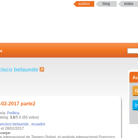
audios
blog
elabs
a
ncisco belaunde
Au
R
-02-2017 parte2
I
oría:
Política
king:
3.0
/5.0 (65 votos)
rancisco belaunde
,
ecuador
el 28/02/2017
cargar
e internacional de Tiempo Global, el analista internacional Francisco