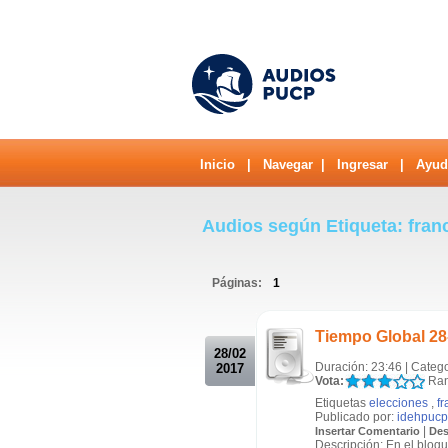
Inicio
|
Navegar
|
Ingresar
|
Ayud
Audios según Etiqueta: fra
Páginas:
1
.
Tiempo Global 28
28/02
Duración: 23:46 | Categ
2017
Vota:
Ran
Etiquetas
elecciones
,
f
Publicado por:
idehpucp
|
Insertar Comentario
Des
Descripción: En el bloqu