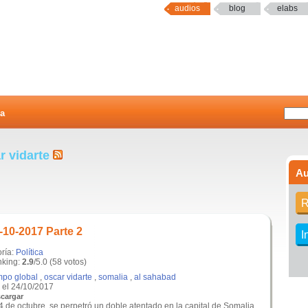
audios
blog
elabs
a
r vidarte
Au
R
-10-2017 Parte 2
I
oría:
Política
king:
2.9
/5.0 (58 votos)
mpo global
,
oscar vidarte
,
somalia
,
al sahabad
el 24/10/2017
cargar
4 de octubre, se perpetró un doble atentado en la capital de Somalia,