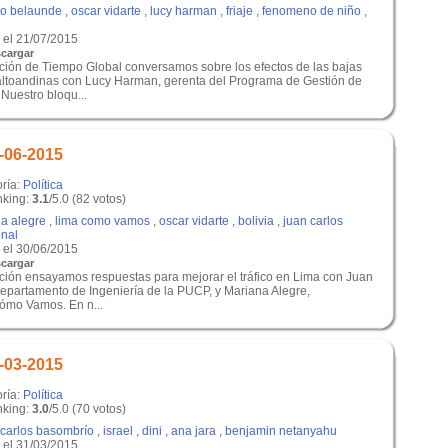
co belaunde
,
oscar vidarte
,
lucy harman
,
friaje
,
fenomeno de niño
,
el 21/07/2015
cargar
ición de Tiempo Global conversamos sobre los efectos de las bajas
altoandinas con Lucy Harman, gerenta del Programa de Gestión de
Nuestro bloqu...
-06-2015
oría:
Política
king:
3.1
/5.0 (82 votos)
a alegre
,
lima como vamos
,
oscar vidarte
,
bolivia
,
juan carlos
onal
el 30/06/2015
cargar
ición ensayamos respuestas para mejorar el tráfico en Lima con Juan
Departamento de Ingeniería de la PUCP, y Mariana Alegre,
ómo Vamos. En n...
-03-2015
oría:
Política
king:
3.0
/5.0 (70 votos)
carlos basombrío
,
israel
,
dini
,
ana jara
,
benjamin netanyahu
el 31/03/2015