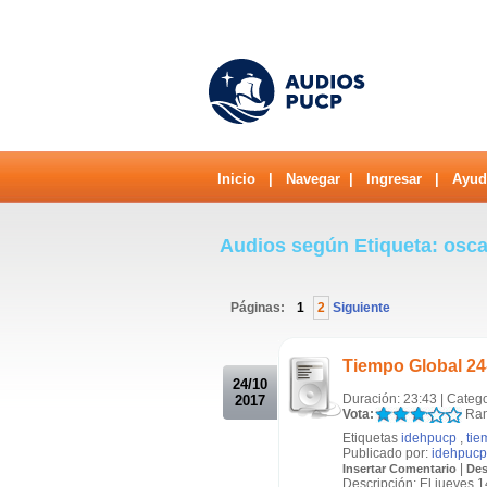
Inicio
|
Navegar
|
Ingresar
|
Ayud
Audios según Etiqueta: osca
Páginas:
1
2
Siguiente
.
Tiempo Global 24
24/10
Duración: 23:43 | Categ
2017
Vota:
Ran
Etiquetas
idehpucp
,
tie
Publicado por:
idehpucp
|
Insertar Comentario
Des
Descripción: El jueves 1