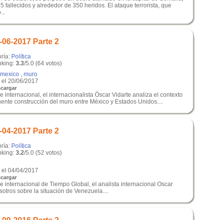
 fallecidos y alrededor de 350 heridos. El ataque terrorista, que
...
-06-2017 Parte 2
oría:
Política
king:
3.3
/5.0 (64 votos)
mexico
,
muro
el 20/06/2017
cargar
 internacional, el internacionalista Óscar Vidarte analiza el contexto
inente construcción del muro entre México y Estados Unidos....
-04-2017 Parte 2
oría:
Política
king:
3.2
/5.0 (52 votos)
el 04/04/2017
cargar
e internacional de Tiempo Global, el analista internacional Oscar
otros sobre la situación de Venezuela....