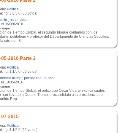
-09-2016 Parte 2
oría:
Política
king:
3.0
/5.0 (63 votos)
acia
,
oscar vidarte
el 06/09/2016
cargar
ición de Tiempo Global, el segundo bloque contamos con los
darte, politólogo y profesor del Departamento de Ciencias Sociales,
a crisis en B...
-05-2016 Parte 2
oría:
Política
king:
3.1
/5.0 (56 votos)
donald trump
,
partido republicano
el 10/05/2016
cargar
ción de Tiempo Global, el politólogo Oscar Vidarte explica cuáles
ue han llevado a Donald Trump, precandidato a la presidencia de
rtido Rep...
-07-2015
oría:
Política
king:
3.1
/5.0 (62 votos)