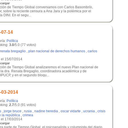
cargar
dición de Tiempo Global conversamos con Carlos Basombrío,
or, sobre la reciente censura a Ana Jara y la polémica por el
a DINI. En el segu...
-07-14
oría:
Política
king:
3.0
/5.0 (77 votos)
renata bregaglio
,
plan nacional de derechos humanos
,
carlos
el 15/07/2014
cargar
ición de Tiempo Global analizaremos el nuevo Plan nacional de
a dra. Renata Bregaglio, coordinadora académica y de
HPUCP, y en el segundo bloqu...
-03-2014
oría:
Política
king:
2.7
/5.0 (91 votos)
s
,
jorge bruce
,
rusia
,
nadine heredia
,
oscar vidarte
,
ucrania
,
crisis
 la república
,
crimea
el 17/03/2014
cargar
ra parte de Tiempo Global, el psicoanalista y columnista del diario