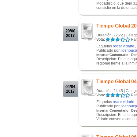
Mogadiscio, que dejó 315
consistió en la detonació
.
.
Tiempo Global 20
20/06
Duración: 22:22 | Categ
2017
Vota:
Ran
Etiquetas
oscar vidarte
,
Publicado por:
idehpucp
|
Insertar Comentario
Des
Descripción: En el bloque
regional frente a la inm
.
.
Tiempo Global 04
04/04
Duración: 24:45 | Categ
2017
Vota:
Ran
Etiquetas
oscar vidarte
Publicado por:
idehpucp
|
Insertar Comentario
Des
Descripción: En el bloqu
Vidarte conversa con nos
.
.