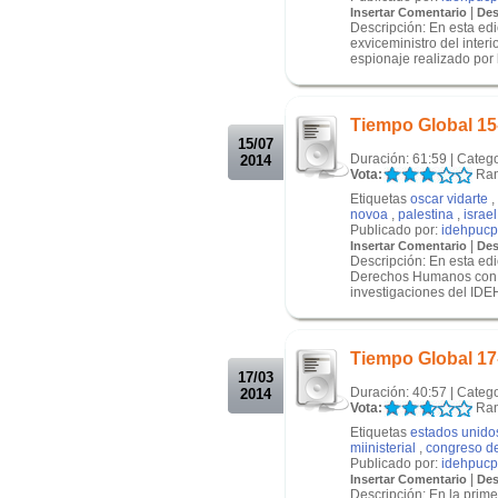
|
Insertar Comentario
Des
Descripción: En esta e
exviceministro del interi
espionaje realizado por l
.
.
Tiempo Global 15
15/07
Duración: 61:59 | Categ
2014
Vota:
Ran
Etiquetas
oscar vidarte
,
novoa
,
palestina
,
israel
Publicado por:
idehpucp
|
Insertar Comentario
Des
Descripción: En esta ed
Derechos Humanos con l
investigaciones del IDE
.
.
Tiempo Global 17
17/03
Duración: 40:57 | Categ
2014
Vota:
Ran
Etiquetas
estados unido
miinisterial
,
congreso de
Publicado por:
idehpucp
|
Insertar Comentario
Des
Descripción: En la prime