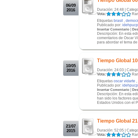
Tiempo Global 06
06/09
Duración: 24:48 | Categ
2016
Vota:
Ran
Etiquetas
brasil
,
democr
Publicado por:
idehpucp
|
Insertar Comentario
Des
Descripción: En esta ed
comentarios de Oscar Vi
para abordar el tema de l
.
.
Tiempo Global 10
10/05
Duración: 24:03 | Categ
2016
Vota:
Ran
Etiquetas
oscar vidarte
,
Publicado por:
idehpucp
|
Insertar Comentario
Des
Descripción: En esta edi
han sido los factores q
Estados Unidos con el Pa
.
.
Tiempo Global 21
21/07
Duración: 52:05 | Categ
2015
Vota:
Ran