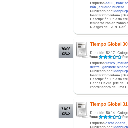
Etiquetas
eeuu
,
francis
irán
,
acuerdo nuclear
Publicado por:
idehpucp
|
Insertar Comentario
Des
Descripción: En esta ed
temperaturas en zonas 
Riesgos de CARE Perú. 
.
.
Tiempo Global 30
30/06
Duración: 52:17 | Categ
2015
Vota:
Ran
Etiquetas
trafico
,
marian
dextre
,
gabinete binaci
Publicado por:
idehpucp
|
Insertar Comentario
Des
Descripción: En esta ed
Carlos Dextre, jefe del 
coordinadora de Lima C
.
.
Tiempo Global 31
31/03
Duración: 50:14 | Categ
2015
Vota:
Ran
Etiquetas
oscar vidarte
,
Publicado por:
idehpucp