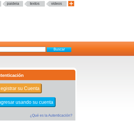
paideia
textos
videos
tenticación
egistrar su Cuenta
ngresar usando su cuenta
¿Qué es la Autenticación?