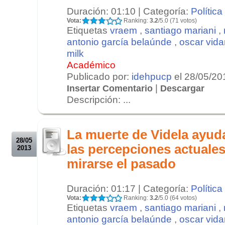
Duración: 01:10 | Categoría:
Política
Vota:
Ranking:
3.2
/5.0 (71 votos)
Etiquetas
vraem
,
santiago mariani
,
antonio garcía belaúnde
,
oscar vida
milk
Académico
Publicado por:
idehpucp
el 28/05/20
|
Insertar Comentario
Descargar
Descripción: ...
.
.
La muerte de Videla ayuda
28/05
las percepciones actuale
2013
mirarse el pasado
Duración: 01:17 | Categoría:
Política
Vota:
Ranking:
3.2
/5.0 (64 votos)
Etiquetas
vraem
,
santiago mariani
,
antonio garcía belaúnde
,
oscar vida