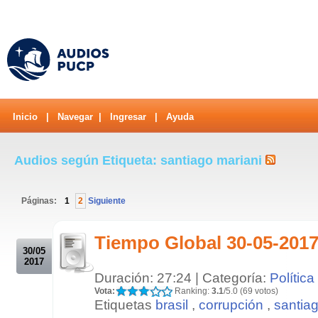
Inicio
|
Navegar
|
Ingresar
|
Ayuda
Audios según Etiqueta: santiago mariani
Páginas:
1
2
Siguiente
.
Tiempo Global 30-05-2017
30/05
2017
Duración: 27:24 | Categoría:
Política
Vota:
Ranking:
3.1
/5.0 (69 votos)
Etiquetas
brasil
,
corrupción
,
santia