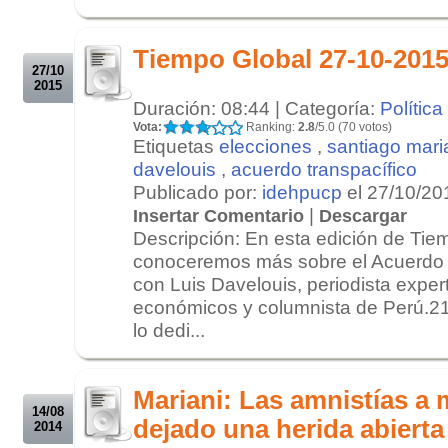
.
.
Tiempo Global 27-10-201
27/10
2015
Duración: 08:44 | Categoría:
Política
Vota:
Ranking:
2.8
/5.0 (70 votos)
Etiquetas
elecciones
,
santiago mari
davelouis
,
acuerdo transpacífico
Publicado por:
idehpucp
el 27/10/20
|
Insertar Comentario
Descargar
Descripción: En esta edición de Tie
conoceremos más sobre el Acuerdo 
con Luis Davelouis, periodista expe
económicos y columnista de Perú.21
lo dedi...
.
.
Mariani: Las amnistías a 
14/08
dejado una herida abierta
2014