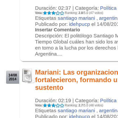
Duración: 02:37 | Categoría:
Política
Vota:
Ranking:
2.8
/5.0 (47 votos)
Etiquetas
santiago mariani
,
argentin
Publicado por:
idehpucp
el 14/08/20
Insertar Comentario
Descripción: El politólogo Santiago 
Tiempo Global cuáles han sido los a
en torno a la lucha por los derecho
Argentina....
.
.
Mariani: Las organizaci
14/08
fortalecieron, formando u
2014
sustento
Duración: 02:19 | Categoría:
Política
Vota:
Ranking:
2.7
/5.0 (48 votos)
Etiquetas
santiago mariani
,
argentin
Publicado por:
idehpucp
el 14/08/20