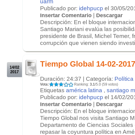
uarm
Publicado por:
idehpucp
el 30/05/20
|
Insertar Comentario
Descargar
Descripción: En el bloque internacion
Santiago Mariani evalúa las posibili
presidente de Brasil, Michel Temer, f
corrupción que vienen siendo investi
.
.
Tiempo Global 14-02-2017
14/02
2017
Duración: 24:37 | Categoría:
Política
Vota:
Ranking:
3.1
/5.0 (59 votos)
Etiquetas
américa latina
,
santiago m
Publicado por:
idehpucp
el 14/02/20
|
Insertar Comentario
Descargar
Descripción: En el bloque internacio
Tiempo Global nos visita Santiago Mar
Departamento de Ciencias Sociales
repasar la coyuntura política en Amér