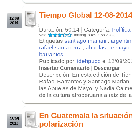
.
Tiempo Global 12-08-201
12/08
2014
Duración: 50:14 | Categoría:
Política
Vota:
Ranking:
3.4
/5.0 (68 votos)
Etiquetas
santiago mariani
,
argentin
rafael santa cruz
,
abuelas de mayo
barrantes
Publicado por:
idehpucp
el 12/08/20
|
Insertar Comentario
Descargar
Descripción: En esta edición de Tie
Rafael Barrantes y Santiago Mariani
las Abuelas de Mayo, y Nadia Calme
de la cultura afroperuana a raíz de la 
.
.
En Guatemala la situación
28/05
polarización
2013