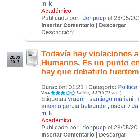
milk
Académico
Publicado por:
idehpucp
el 28/05/20
|
Insertar Comentario
Descargar
Descripción: ...
.
.
Todavía hay violaciones 
28/05
Humanos. Es un punto en
2013
hay que debatirlo fuerte
Duración: 01:21 | Categoría:
Política
Vota:
Ranking:
3.2
/5.0 (73 votos)
Etiquetas
vraem
,
santiago mariani
,
antonio garcía belaúnde
,
oscar vida
milk
Académico
Publicado por:
idehpucp
el 28/05/20
|
Insertar Comentario
Descargar