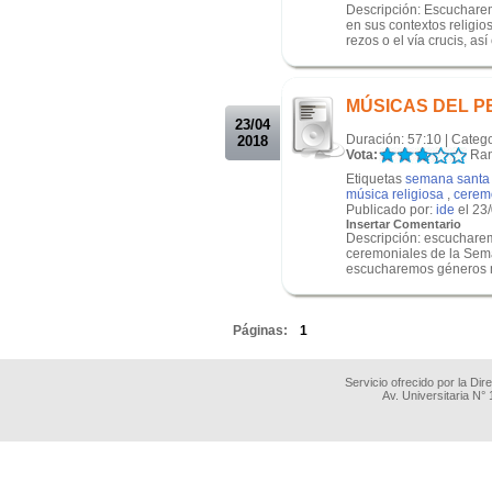
Descripción: Escucharem
en sus contextos religi
rezos o el vía crucis, así 
.
.
MÚSICAS DEL PER
23/04
Duración: 57:10 | Categ
2018
Vota:
Ran
Etiquetas
semana santa
música religiosa
,
cerem
Publicado por:
ide
el 23
Insertar Comentario
Descripción: escucharemo
ceremoniales de la Sema
escucharemos géneros m
.
Páginas:
1
Servicio ofrecido por la Di
Av. Universitaria N°