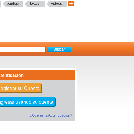
paideia
textos
videos
tenticación
egistrar su Cuenta
ngresar usando su cuenta
¿Qué es la Autenticación?