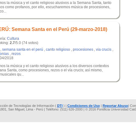
os la música y el canto religioso alusivos a la Semana Santa, tanto
osos como profanos, por ello, escucharemos música de procesiones,
co...
Ú: Semana Santa en el Perú (29-marzo-2018)
oría:
Cultura
king:
2.7
/5.0 (74 votos)
,
semana santa en el perú
,
canto religioso
,
procesiones
,
via crucis
,
onias
,
rezos
/04/2018
s la música y el canto religioso alusivos a los diversos contextos
na Santa, como procesiones, rezos o el vía crucis; así mismo,
usicales qu...
rección de Tecnologías de Información (
DTI
) |
Condiciones de Uso
|
Reportar Abuso
| Con
 1801, San Miguel, Lima - Perú | Teléfono: (511) 626-2000 | © 2016 Pontificia Universidad Cat