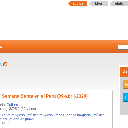
audios
blog
elabs
a
os
Au
R
 Semana Santa en el Perú (09-abril-2020)
I
oría:
Cultura
king:
2.7
/5.0 (82 votos)
,
canto religioso
,
música religiosa
,
rezos
,
danza magtada
,
música
rucis
,
huerto de judas
/04/2020