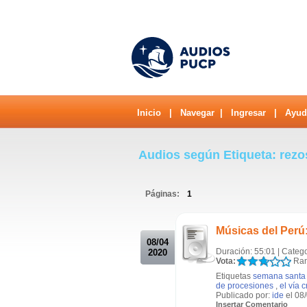
Inicio
|
Navegar
|
Ingresar
|
Ayud
Audios según Etiqueta: rez
Páginas:
1
.
Músicas del Perú:
08/04
Duración: 55:01 | Categ
2020
Vota:
Ran
Etiquetas
semana santa
de procesiones
,
el vía c
Publicado por:
ide
el 08
Insertar Comentario