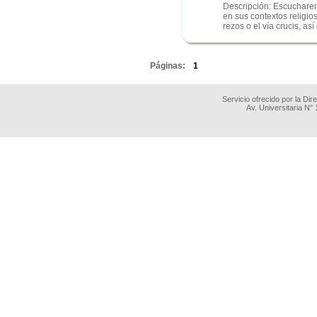
Descripción: Escucharem
en sus contextos religi
rezos o el vía crucis, así 
.
Páginas:
1
Servicio ofrecido por la Di
Av. Universitaria N°