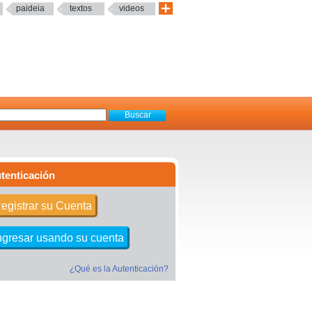
paideia
textos
videos
tenticación
egistrar su Cuenta
ngresar usando su cuenta
¿Qué es la Autenticación?