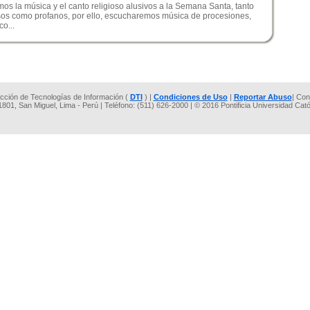
os la música y el canto religioso alusivos a la Semana Santa, tanto
osos como profanos, por ello, escucharemos música de procesiones,
co...
rección de Tecnologías de Información (
DTI
) |
Condiciones de Uso
|
Reportar Abuso
| Con
 1801, San Miguel, Lima - Perú | Teléfono: (511) 626-2000 | © 2016 Pontificia Universidad Cat