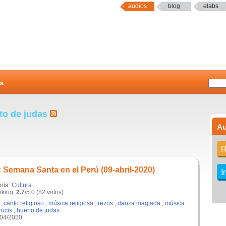
audios
blog
elabs
a
to de judas
Au
R
 Semana Santa en el Perú (09-abril-2020)
I
oría:
Cultura
king:
2.7
/5.0 (82 votos)
,
canto religioso
,
música religiosa
,
rezos
,
danza magtada
,
música
rucis
,
huerto de judas
/04/2020