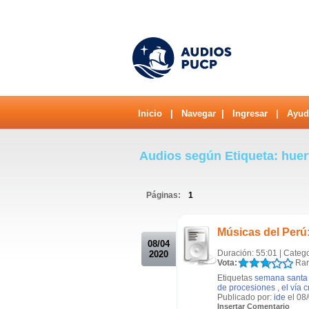
Inicio
|
Navegar
|
Ingresar
|
Ayud
Audios según Etiqueta: huer
Páginas:
1
.
Músicas del Perú:
08/04
Duración: 55:01 | Categ
2020
Vota:
Ran
Etiquetas
semana santa
de procesiones
,
el vía c
Publicado por:
ide
el 08
Insertar Comentario