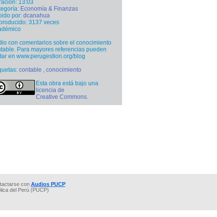
ación: 13:03
egoría:
Economía & Finanzas
ido por:
dcanahua
producido: 3137 veces
adémico
io con comentarios sobre el conocimiento
table. Para mayores referencias pueden
itar en www.perugestion.org/blog
quetas:
contable
,
conocimiento
Esta obra está bajo una
licencia de
Creative Commons
.
tactarse con
Audios PUCP
ólica del Perú (PUCP)