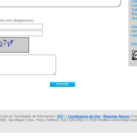
Dur
Cat
Sub
Re
Ac
os son obligatorios)
Aud
con
vis
Eti
rección de Tecnologías de Información (
DTI
) |
Condiciones de Uso
|
Reportar Abuso
| Con
 1801, San Miguel, Lima - Perú | Teléfono: (511) 626-2000 | © 2016 Pontificia Universidad Cat