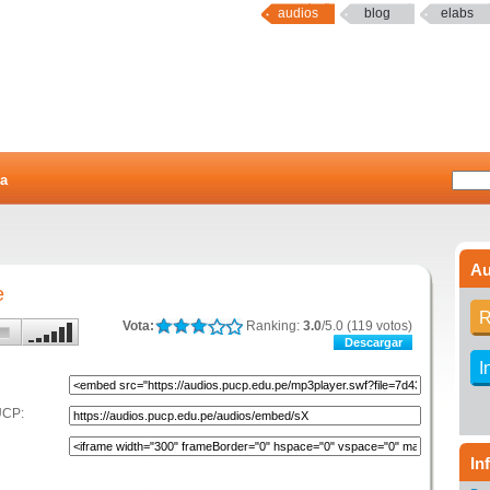
audios
blog
elabs
a
Au
e
R
Vota:
Ranking:
3.0
/5.0 (119 votos)
Descargar
I
UCP:
In