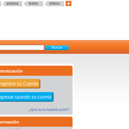
paideia
textos
videos
tenticación
egistrar su Cuenta
ngresar usando su cuenta
¿Qué es la Autenticación?
formación