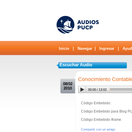
Inicio
|
Navegar
|
Ingresar
|
Ayud
Escuchar Audio
.
Conocimiento Contabl
08/02
2010
00:00
/
13:02
Código Embebido:
Código Embebido para Blog P
Código Embebido Iframe:
Compartir con un amigo