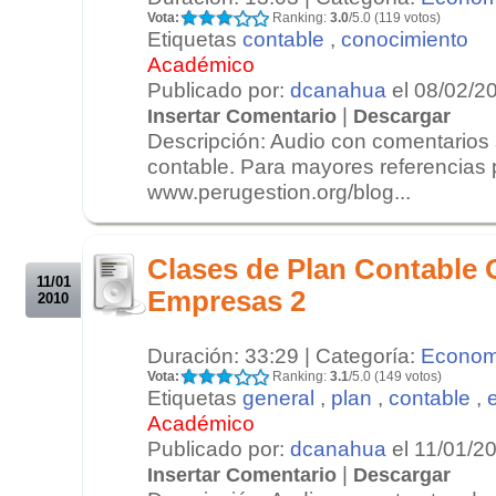
Vota:
Ranking:
3.0
/5.0 (119 votos)
Etiquetas
contable
,
conocimiento
Académico
Publicado por:
dcanahua
el 08/02/2
|
Insertar Comentario
Descargar
Descripción: Audio con comentarios 
contable. Para mayores referencias 
www.perugestion.org/blog...
.
.
Clases de Plan Contable 
11/01
Empresas 2
2010
Duración: 33:29 | Categoría:
Econom
Vota:
Ranking:
3.1
/5.0 (149 votos)
Etiquetas
general
,
plan
,
contable
,
Académico
Publicado por:
dcanahua
el 11/01/2
|
Insertar Comentario
Descargar