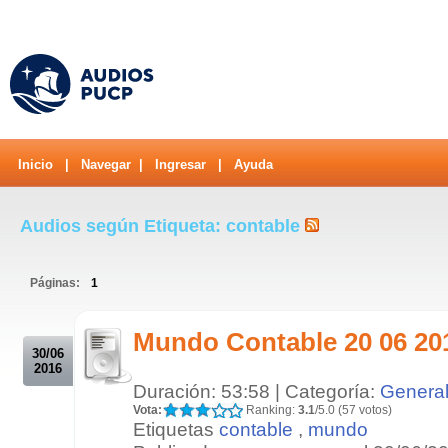
Inicio
|
Navegar
|
Ingresar
|
Ayuda
Audios según Etiqueta: contable
Páginas:
1
.
Mundo Contable 20 06 20
30/06
2016
Duración: 53:58 | Categoría:
Genera
Vota:
Ranking:
3.1
/5.0 (57 votos)
Etiquetas
contable
,
mundo