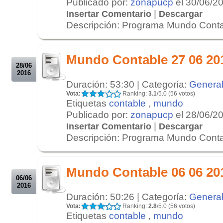
Publicado por:
zonapucp
el 30/06/2
|
Insertar Comentario
Descargar
Descripción: Programa Mundo Conta
.
.
Mundo Contable 27 06 20
28/06
2016
Duración: 53:30 | Categoría:
Genera
Vota:
Ranking:
3.1
/5.0 (56 votos)
Etiquetas
contable
,
mundo
Publicado por:
zonapucp
el 28/06/2
|
Insertar Comentario
Descargar
Descripción: Programa Mundo Contab
.
.
Mundo Contable 06 06 20
06/06
2016
Duración: 50:26 | Categoría:
Genera
Vota:
Ranking:
2.8
/5.0 (56 votos)
Etiquetas
contable
,
mundo