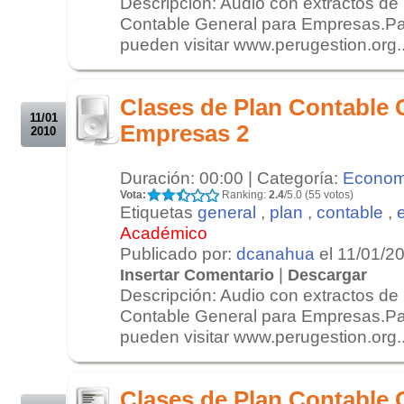
Descripción: Audio con extractos de 
Contable General para Empresas.Pa
pueden visitar www.perugestion.org..
.
.
Clases de Plan Contable 
11/01
Empresas 2
2010
Duración: 00:00 | Categoría:
Econom
Vota:
Ranking:
2.4
/5.0 (55 votos)
Etiquetas
general
,
plan
,
contable
,
Académico
Publicado por:
dcanahua
el 11/01/2
|
Insertar Comentario
Descargar
Descripción: Audio con extractos de 
Contable General para Empresas.Pa
pueden visitar www.perugestion.org..
.
.
Clases de Plan Contable 