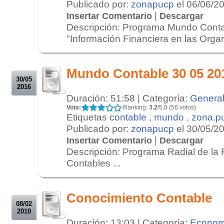
Publicado por:
zonapucp
el 06/06/2
|
Insertar Comentario
Descargar
Descripción: Programa Mundo Conta
"Información Financiera en las Organ
.
.
Mundo Contable 30 05 20
30/05
2016
Duración: 51:58 | Categoría:
Genera
Vota:
Ranking:
3.2
/5.0 (56 votos)
Etiquetas
contable
,
mundo
,
zona.p
Publicado por:
zonapucp
el 30/05/2
|
Insertar Comentario
Descargar
Descripción: Programa Radial de la 
Contables ...
.
.
Conocimiento Contable
08/02
2010
Duración: 13:03 | Categoría:
Econom