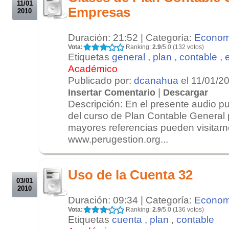
11/01
Empresas
2010
Duración: 21:52 | Categoría:
Econom
Vota:
Ranking:
2.9
/5.0 (132 votos)
Etiquetas
general
,
plan
,
contable
,
Académico
Publicado por:
dcanahua
el 11/01/2
|
Insertar Comentario
Descargar
Descripción: En el presente audio 
del curso de Plan Contable General
mayores referencias pueden visitar
www.perugestion.org...
.
.
Uso de la Cuenta 32
03/01
2010
Duración: 09:34 | Categoría:
Econom
Vota:
Ranking:
2.9
/5.0 (136 votos)
Etiquetas
cuenta
,
plan
,
contable