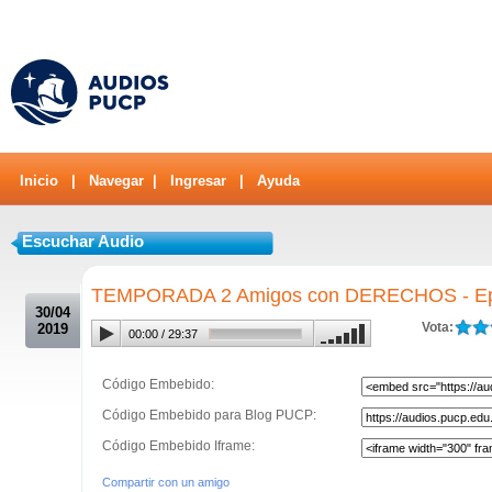
Inicio
|
Navegar
|
Ingresar
|
Ayuda
Escuchar Audio
.
TEMPORADA 2 Amigos con DERECHOS - Epis
30/04
Vota:
2019
00:00
/
29:37
Código Embebido:
Código Embebido para Blog PUCP:
Código Embebido Iframe:
Compartir con un amigo