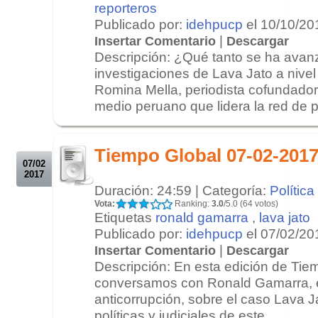
reporteros
Publicado por:
idehpucp
el 10/10/20
|
Insertar Comentario
Descargar
Descripción: ¿Qué tanto se ha avan
investigaciones de Lava Jato a nive
Romina Mella, periodista cofundador
medio peruano que lidera la red de pe
.
.
Tiempo Global 07-02-2017
07/02
2017
Duración: 24:59 | Categoría:
Política
Vota:
Ranking:
3.0
/5.0 (64 votos)
Etiquetas
ronald gamarra
,
lava jato
Publicado por:
idehpucp
el 07/02/20
|
Insertar Comentario
Descargar
Descripción: En esta edición de Tie
conversamos con Ronald Gamarra, e
anticorrupción, sobre el caso Lava J
políticas y judiciales de este....