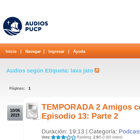
Inicio
|
Navegar
|
Ingresar
|
Ayuda
Audios según Etiqueta: lava jato
Páginas:
1
.
TEMPORADA 2 Amigos c
10/06
Episodio 13: Parte 2
2019
Duración: 19:13 | Categoría:
Podcas
Vota:
Ranking:
2.9
/5.0 (60 votos)