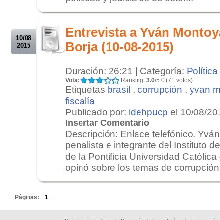
.
.
Entrevista a Yván Montoy
10/08
Borja (10-08-2015)
2015
Duración: 26:21 | Categoría:
Política
Vota:
Ranking:
3.0
/5.0 (71 votos)
Etiquetas
brasil
,
corrupción
,
yvan m
fiscalía
Publicado por:
idehpucp
el 10/08/20
Insertar Comentario
Descripción: Enlace telefónico. Yv
penalista e integrante del Institut
de la Pontificia Universidad Católic
opinó sobre los temas de corrupción 
.
Páginas:
1