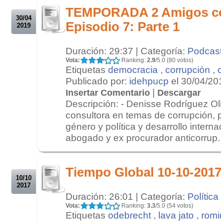
TEMPORADA 2 Amigos c
30/04
Episodio 7: Parte 1
2019
Duración: 29:37 | Categoría:
Podcas
Vota:
Ranking:
2.9
/5.0 (80 votos)
Etiquetas
democracia
,
corrupción
,
Publicado por:
idehpucp
el 30/04/20
|
Insertar Comentario
Descargar
Descripción: - Denisse Rodríguez Oliv
consultora en temas de corrupción, 
género y política y desarrollo internac
abogado y ex procurador anticorrup..
.
.
Tiempo Global 10-10-2017
10/10
2017
Duración: 26:01 | Categoría:
Política
Vota:
Ranking:
3.3
/5.0 (54 votos)
Etiquetas
odebrecht
,
lava jato
,
romi