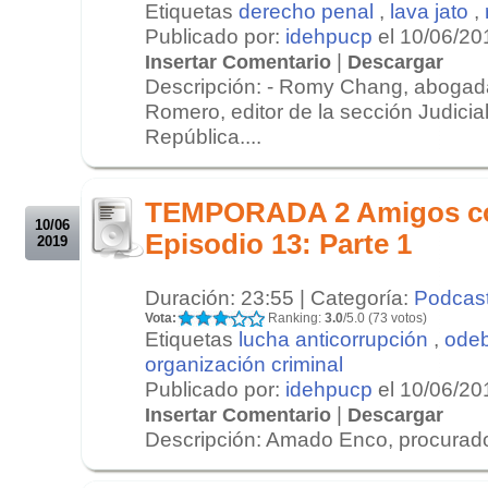
Etiquetas
derecho penal
,
lava jato
,
Publicado por:
idehpucp
el 10/06/20
|
Insertar Comentario
Descargar
Descripción: - Romy Chang, abogada
Romero, editor de la sección Judicial
República....
.
.
TEMPORADA 2 Amigos c
10/06
Episodio 13: Parte 1
2019
Duración: 23:55 | Categoría:
Podcas
Vota:
Ranking:
3.0
/5.0 (73 votos)
Etiquetas
lucha anticorrupción
,
odeb
organización criminal
Publicado por:
idehpucp
el 10/06/20
|
Insertar Comentario
Descargar
Descripción: Amado Enco, procurador
.
.