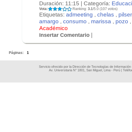
Duración: 11:15 | Categoría:
Educac
Vota:
Ranking:
3.1
/5.0 (107 votos)
Etiquetas:
admeeting
,
chelas
,
pilse
amargo
,
consumo
,
marissa
,
pozo
Académico
|
Insertar Comentario
.
Páginas:
1
Servicio ofrecido por la Dirección de Tecnologías de Información
Av. Universitaria N° 1801, San Miguel, Lima - Perú | Teléf