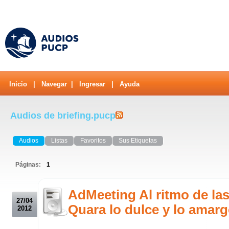
Inicio
|
Navegar
|
Ingresar
|
Ayuda
Audios de briefing.pucp
Audios
Listas
Favoritos
Sus Etiquetas
Páginas:
1
.
AdMeeting Al ritmo de las
27/04
Quara lo dulce y lo amar
2012