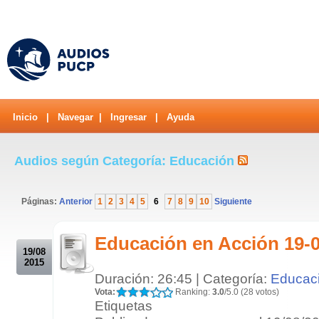
Inicio
|
Navegar
|
Ingresar
|
Ayuda
Audios según Categoría: Educación
Páginas:
Anterior
1
2
3
4
5
6
7
8
9
10
Siguiente
.
Educación en Acción 19-
19/08
2015
Duración: 26:45 | Categoría:
Educac
Vota:
Ranking:
3.0
/5.0 (28 votos)
Etiquetas