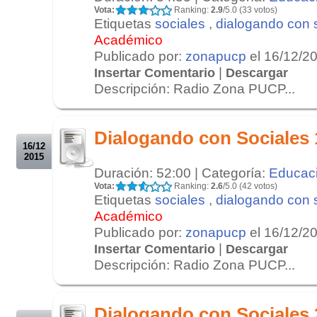
Vota:
Ranking:
2.9
/5.0 (33 votos)
Etiquetas
sociales
,
dialogando con 
Académico
Publicado por:
zonapucp
el 16/12/2
|
Insertar Comentario
Descargar
Descripción: Radio Zona PUCP...
.
.
Dialogando con Sociales 
16/12
2015
Duración: 52:00 | Categoría:
Educac
Vota:
Ranking:
2.6
/5.0 (42 votos)
Etiquetas
sociales
,
dialogando con 
Académico
Publicado por:
zonapucp
el 16/12/2
|
Insertar Comentario
Descargar
Descripción: Radio Zona PUCP...
.
.
Dialogando con Sociales 