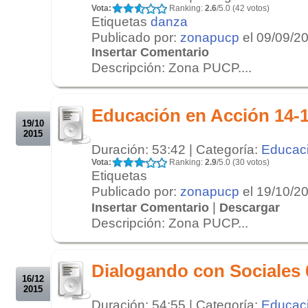
Vota:
Ranking:
2.6
/5.0 (42 votos)
Etiquetas
danza
Publicado por:
zonapucp
el 09/09/2
Insertar Comentario
Descripción: Zona PUCP....
.
.
Educación en Acción 14-
19/10
2015
Duración: 53:42 | Categoría:
Educac
Vota:
Ranking:
2.9
/5.0 (30 votos)
Etiquetas
Publicado por:
zonapucp
el 19/10/2
|
Insertar Comentario
Descargar
Descripción: Zona PUCP...
.
.
Dialogando con Sociales 
16/12
2015
Duración: 54:55 | Categoría:
Educac