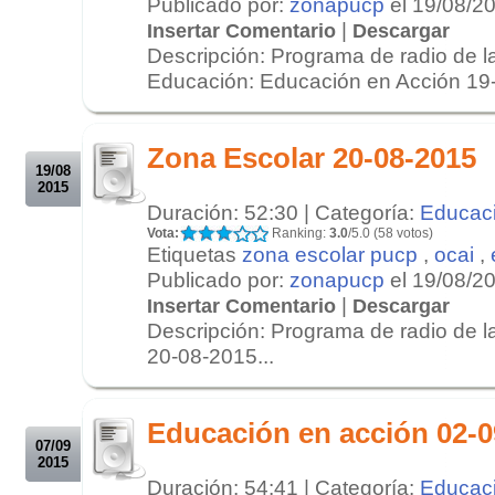
Publicado por:
zonapucp
el 19/08/2
|
Insertar Comentario
Descargar
Descripción: Programa de radio de l
Educación: Educación en Acción 19-
.
.
Zona Escolar 20-08-2015
19/08
2015
Duración: 52:30 | Categoría:
Educac
Vota:
Ranking:
3.0
/5.0 (58 votos)
Etiquetas
zona escolar pucp
,
ocai
,
Publicado por:
zonapucp
el 19/08/2
|
Insertar Comentario
Descargar
Descripción: Programa de radio de 
20-08-2015...
.
.
Educación en acción 02-0
07/09
2015
Duración: 54:41 | Categoría:
Educac