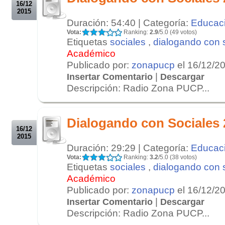
16/12
2015
Duración: 54:40 | Categoría:
Educac
Vota:
Ranking:
2.9
/5.0 (49 votos)
Etiquetas
sociales
,
dialogando con 
Académico
Publicado por:
zonapucp
el 16/12/2
|
Insertar Comentario
Descargar
Descripción: Radio Zona PUCP...
.
.
Dialogando con Sociales 
16/12
2015
Duración: 29:29 | Categoría:
Educac
Vota:
Ranking:
3.2
/5.0 (38 votos)
Etiquetas
sociales
,
dialogando con 
Académico
Publicado por:
zonapucp
el 16/12/2
|
Insertar Comentario
Descargar
Descripción: Radio Zona PUCP...
.