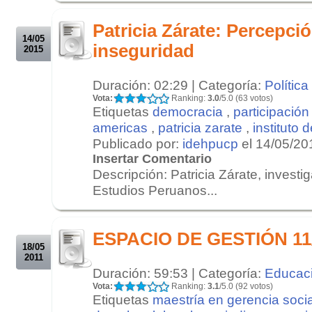
.
Patricia Zárate: Percepci
14/05
inseguridad
2015
Duración: 02:29 | Categoría:
Política
Vota:
Ranking:
3.0
/5.0 (63 votos)
Etiquetas
democracia
,
participación
americas
,
patricia zarate
,
instituto
Publicado por:
idehpucp
el 14/05/20
Insertar Comentario
Descripción: Patricia Zárate, investig
Estudios Peruanos...
.
.
ESPACIO DE GESTIÓN 11/
18/05
2011
Duración: 59:53 | Categoría:
Educac
Vota:
Ranking:
3.1
/5.0 (92 votos)
Etiquetas
maestría en gerencia socia