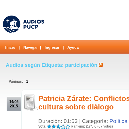
Inicio
|
Navegar
|
Ingresar
|
Ayuda
Audios según Etiqueta: participación
Páginas:
1
.
Patricia Zárate: Conflicto
14/05
cultura sobre diálogo
2015
Duración: 01:53 | Categoría:
Política
Vota:
Ranking:
2.7
/5.0 (67 votos)