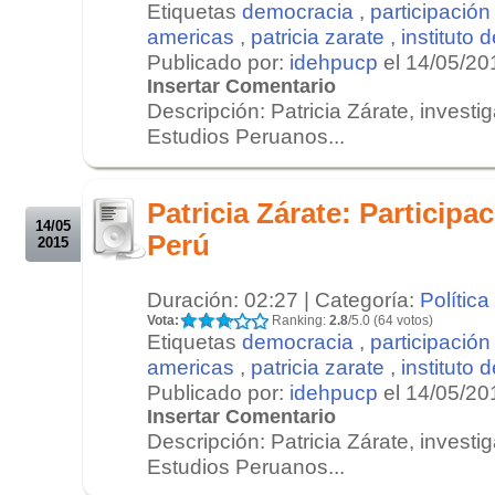
Etiquetas
democracia
,
participación
americas
,
patricia zarate
,
instituto
Publicado por:
idehpucp
el 14/05/20
Insertar Comentario
Descripción: Patricia Zárate, investig
Estudios Peruanos...
.
.
Patricia Zárate: Participac
14/05
Perú
2015
Duración: 02:27 | Categoría:
Política
Vota:
Ranking:
2.8
/5.0 (64 votos)
Etiquetas
democracia
,
participación
americas
,
patricia zarate
,
instituto
Publicado por:
idehpucp
el 14/05/20
Insertar Comentario
Descripción: Patricia Zárate, investig
Estudios Peruanos...
.