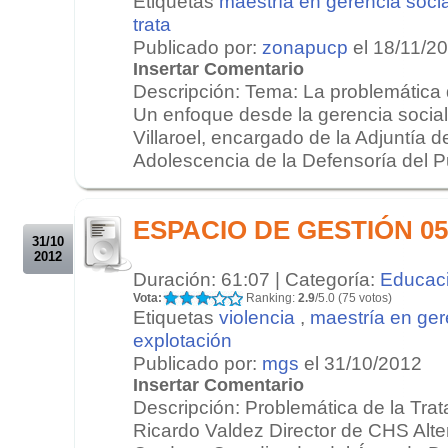
Etiquetas
maestría en gerencia socia
trata
Publicado por:
zonapucp
el 18/11/2
Insertar Comentario
Descripción: Tema: La problemática d
Un enfoque desde la gerencia social.
Villaroel, encargado de la Adjuntía d
Adolescencia de la Defensoría del Pu
.
.
ESPACIO DE GESTIÓN 05/
31/10
2012
Duración: 61:07 | Categoría:
Educac
Vota:
Ranking:
2.9
/5.0 (75 votos)
Etiquetas
violencia
,
maestría en ger
explotación
Publicado por:
mgs
el 31/10/2012
Insertar Comentario
Descripción: Problemática de la Tra
Ricardo Valdez Director de CHS Alter