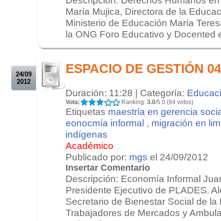
María Mujica, Directora de la Educac
Ministerio de Educación María Teres
la ONG Foro Educativo y Docented el
.
.
ESPACIO DE GESTIÓN 04/
24/09
2012
Duración: 11:28 | Categoría:
Educac
Vota:
Ranking:
3.0
/5.0 (84 votos)
Etiquetas
maestría en gerencia socia
eonocmía informal
,
migración en li
indígenas
Académico
Publicado por:
mgs
el 24/09/2012
Insertar Comentario
Descripción: Economía Informal Jua
Presidente Ejecutivo de PLADES. Al
Secretario de Bienestar Social de la
Trabajadores de Mercados y Ambula