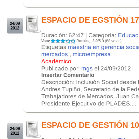
.
.
ESPACIO DE EGSTIÓN 17/
24/09
2012
Duración: 62:47 | Categoría:
Educac
Vota:
Ranking:
3.0
/5.0 (88 votos)
Etiquetas
maestría en gerencia socia
mercados
,
microempresa
Académico
Publicado por:
mgs
el 24/09/2012
Insertar Comentario
Descripción: Inclusión Social desde
Andres Tupiño, Secretario de la Fed
Trabajadores de Mercados. Juan Ca
Presidente Ejecutivo de PLADES....
.
.
ESPACIO DE GESTIÓN 10/
24/09
2012