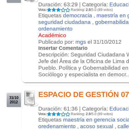
Duración: 63:29 | Categoría:
Educac
Vota:
Ranking:
2.9
/5.0 (89 votos)
Etiquetas
democracia
,
maestría en 
seguridad ciudadana
,
gobernabilid
ordenamiento
Académico
Publicado por:
mgs
el 31/10/2012
Insertar Comentario
Descripción: Seguridad Ciudadana Wa
Jefe del Área de la Oficina de Lima 
Pueblo. Política y Gobernabilidad e
Sociólogo y especialista en democr..
.
.
ESPACIO DE GESTIÓN 07/
31/10
2012
Duración: 61:36 | Categoría:
Educac
Vota:
Ranking:
2.9
/5.0 (89 votos)
Etiquetas
maestría en gerencia socia
oredenamiento
,
acoso sexual
,
calle