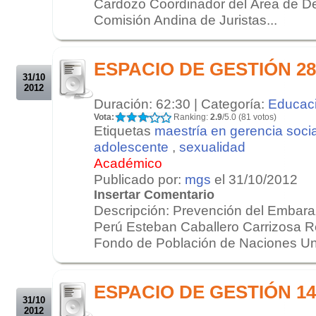
Cardozo Coordinador del Área de 
Comisión Andina de Juristas...
.
.
ESPACIO DE GESTIÓN 28/
31/10
2012
Duración: 62:30 | Categoría:
Educac
Vota:
Ranking:
2.9
/5.0 (81 votos)
Etiquetas
maestría en gerencia socia
adolescente
,
sexualidad
Académico
Publicado por:
mgs
el 31/10/2012
Insertar Comentario
Descripción: Prevención del Embara
Perú Esteban Caballero Carrizosa R
Fondo de Población de Naciones Uni
.
.
ESPACIO DE GESTIÓN 14/
31/10
2012