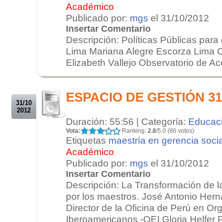
Académico
Publicado por:
mgs
el 31/10/2012
Insertar Comentario
Descripción: Políticas Públicas par
Lima Mariana Alegre Escorza Lima
Elizabeth Vallejo Observatorio de Ac
.
.
ESPACIO DE GESTIÓN 31/
31/10
2012
Duración: 55:56 | Categoría:
Educac
Vota:
Ranking:
2.8
/5.0 (86 votos)
Etiquetas
maestría en gerencia socia
Académico
Publicado por:
mgs
el 31/10/2012
Insertar Comentario
Descripción: La Transformación de l
por los maestros. José Antonio Her
Director de la Oficina de Perú en O
Iberoamericanos -OEI Gloria Helfer Pa