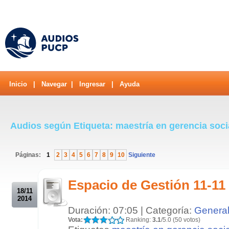
Inicio
|
Navegar
|
Ingresar
|
Ayuda
Audios según Etiqueta: maestría en gerencia soc
Páginas:
1
2
3
4
5
6
7
8
9
10
Siguiente
.
Espacio de Gestión 11-11
18/11
2014
Duración: 07:05 | Categoría:
Genera
Vota:
Ranking:
3.1
/5.0 (50 votos)