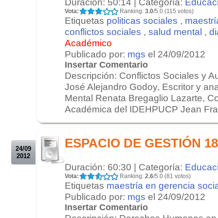
Duración: 50:14 | Categoría:
Educac
Vota:
Ranking:
3.0
/5.0 (115 votos)
Etiquetas
politicas sociales
,
maestrí
conflictos sociales
,
salud mental
,
di
Académico
Publicado por:
mgs
el 24/09/2012
Insertar Comentario
Descripción: Conflictos Sociales y 
José Alejandro Godoy, Escritor y anal
Mental Renata Bregaglio Lazarte, C
Académica del IDEHPUCP Jean Franc
.
.
ESPACIO DE GESTIÓN 18/
24/09
2012
Duración: 60:30 | Categoría:
Educac
Vota:
Ranking:
2.6
/5.0 (81 votos)
Etiquetas
maestría en gerencia socia
Publicado por:
mgs
el 24/09/2012
Insertar Comentario
Descripción: Derechos Humanos en