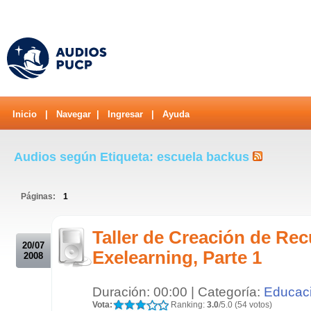
Inicio
|
Navegar
|
Ingresar
|
Ayuda
Audios según Etiqueta: escuela backus
Páginas:
1
.
Taller de Creación de Re
20/07
Exelearning, Parte 1
2008
Duración: 00:00 | Categoría:
Educac
Vota:
Ranking:
3.0
/5.0 (54 votos)