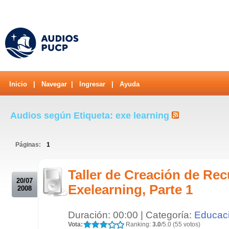
Inicio
|
Navegar
|
Ingresar
|
Ayuda
Audios según Etiqueta: exe learning
Páginas:
1
.
Taller de Creación de Re
20/07
Exelearning, Parte 1
2008
Duración: 00:00 | Categoría:
Educac
Vota:
Ranking:
3.0
/5.0 (55 votos)