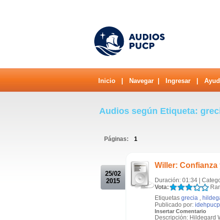
Inicio
|
Navegar
|
Ingresar
|
Ayud
Audios según Etiqueta: grec
Páginas:
1
.
Willer: Confianza 
25/02
Duración: 01:34 | Categ
2015
Vota:
Ran
Etiquetas
grecia
,
hildeg
Publicado por:
idehpucp
Insertar Comentario
Descripción: Hildegard W