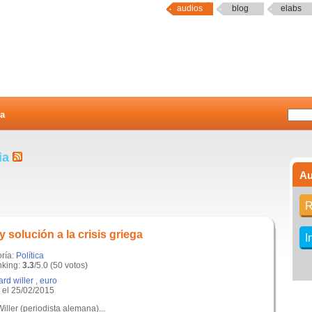
audios
blog
elabs
a
ia
Au
R
y solución a la crisis griega
I
oría:
Política
king:
3.3
/5.0 (50 votos)
ard willer
,
euro
el 25/02/2015
iller (periodista alemana)...