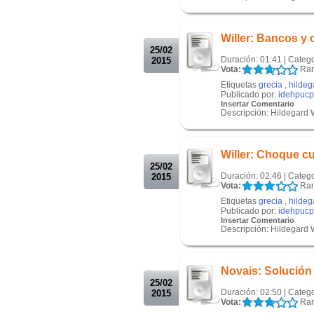
.
.
Willer: Bancos y
25/02
Duración: 01:41 | Categ
2015
Vota:
Ran
Etiquetas
grecia
,
hildeg
Publicado por:
idehpucp
Insertar Comentario
Descripción: Hildegard W
.
.
Willer: Choque cu
25/02
Duración: 02:46 | Categ
2015
Vota:
Ran
Etiquetas
grecia
,
hildeg
Publicado por:
idehpucp
Insertar Comentario
Descripción: Hildegard W
.
.
Novais: Solución p
25/02
Duración: 02:50 | Categ
2015
Vota:
Ran