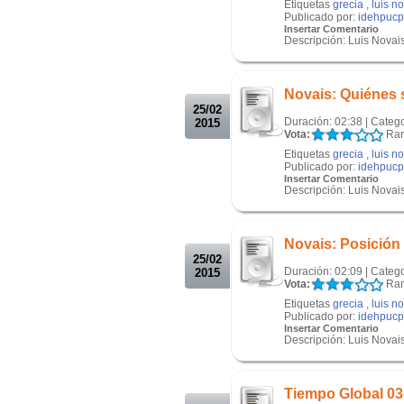
Etiquetas
grecia
,
luis n
Publicado por:
idehpucp
Insertar Comentario
Descripción: Luis Novais
.
.
Novais: Quiénes 
25/02
Duración: 02:38 | Categ
2015
Vota:
Ran
Etiquetas
grecia
,
luis n
Publicado por:
idehpucp
Insertar Comentario
Descripción: Luis Novais
.
.
Novais: Posición 
25/02
Duración: 02:09 | Categ
2015
Vota:
Ran
Etiquetas
grecia
,
luis n
Publicado por:
idehpucp
Insertar Comentario
Descripción: Luis Novais
.
.
Tiempo Global 03