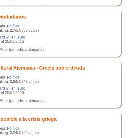
 ciudadanos
oría:
Política
king:
2.7
/5.0 (53 votos)
ard willer
,
euro
el 25/02/2015
iller (periodista alemana)...
ltural Alemania - Grecia sobre deuda
oría:
Política
king:
3.3
/5.0 (48 votos)
ard willer
,
euro
el 25/02/2015
iller (periodista alemana)...
osible a la crisis griega
oría:
Política
king:
2.7
/5.0 (44 votos)