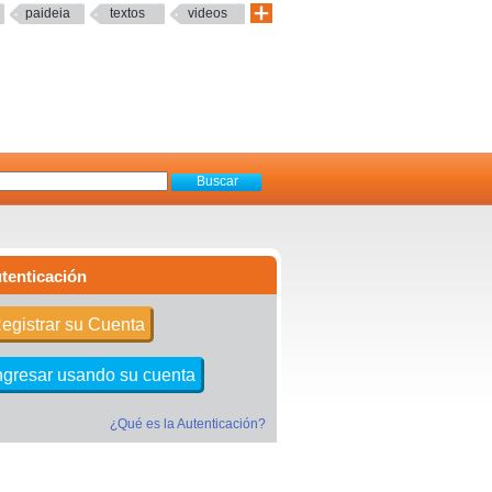
paideia
textos
videos
tenticación
egistrar su Cuenta
ngresar usando su cuenta
¿Qué es la Autenticación?