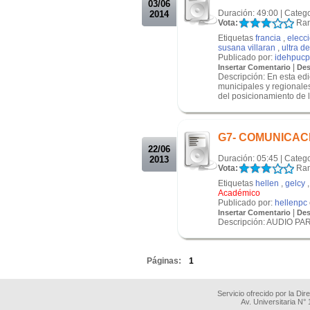
03/06
Duración: 49:00 | Categ
2014
Vota:
Ran
Etiquetas
francia
,
elecc
susana villaran
,
ultra d
Publicado por:
idehpucp
|
Insertar Comentario
Des
Descripción: En esta ed
municipales y regionale
del posicionamiento de la
.
.
G7- COMUNICAC
22/06
Duración: 05:45 | Categ
2013
Vota:
Ran
Etiquetas
hellen
,
gelcy
Académico
Publicado por:
hellenpc
|
Insertar Comentario
Des
Descripción: AUDIO P
.
Páginas:
1
Servicio ofrecido por la Di
Av. Universitaria N°