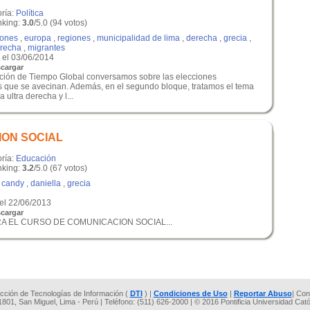
oría:
Política
king:
3.0
/5.0 (94 votos)
iones
,
europa
,
regiones
,
municipalidad de lima
,
derecha
,
grecia
,
erecha
,
migrantes
el 03/06/2014
cargar
ición de Tiempo Global conversamos sobre las elecciones
s que se avecinan. Además, en el segundo bloque, tratamos el tema
 ultra derecha y l...
ION SOCIAL
oría:
Educación
king:
3.2
/5.0 (67 votos)
,
candy
,
daniella
,
grecia
el 22/06/2013
cargar
ARA EL CURSO DE COMUNICACION SOCIAL...
rección de Tecnologías de Información (
DTI
) |
Condiciones de Uso
|
Reportar Abuso
| Con
 1801, San Miguel, Lima - Perú | Teléfono: (511) 626-2000 | © 2016 Pontificia Universidad Cat