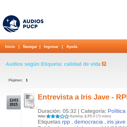
Inicio
|
Navegar
|
Ingresar
|
Ayuda
Audios según Etiqueta: calidad de vida
Páginas:
1
.
Entrevista a Iris Jave - R
11/03
2015
Duración: 05:32 | Categoría:
Política
Vota:
Ranking:
2.7
/5.0 (73 votos)
Etiquetas
rpp
,
democracia
,
iris jave