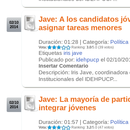
.
.
Jave: A los candidatos jó
02/10
asignar tareas menores
2014
Duración: 01:28 | Categoría:
Política
Vota:
Ranking:
3.0
/5.0 (39 votos)
Etiquetas
iris jave
Publicado por:
idehpucp
el 02/10/20
Insertar Comentario
Descripción: Iris Jave, coordinadora
Institucionales del IDEHPUCP...
.
.
Jave: La mayoría de parti
02/10
integrar jóvenes
2014
Duración: 01:57 | Categoría:
Política
Vota:
Ranking:
3.2
/5.0 (47 votos)