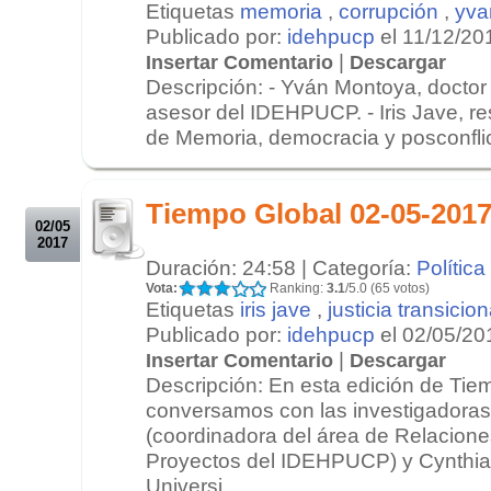
Etiquetas
memoria
,
corrupción
,
yva
Publicado por:
idehpucp
el 11/12/20
|
Insertar Comentario
Descargar
Descripción: - Yván Montoya, doctor
asesor del IDEHPUCP. - Iris Jave, re
de Memoria, democracia y posconflict
.
.
Tiempo Global 02-05-2017
02/05
2017
Duración: 24:58 | Categoría:
Política
Vota:
Ranking:
3.1
/5.0 (65 votos)
Etiquetas
iris jave
,
justicia transicion
Publicado por:
idehpucp
el 02/05/20
|
Insertar Comentario
Descargar
Descripción: En esta edición de Tie
conversamos con las investigadoras 
(coordinadora del área de Relaciones
Proyectos del IDEHPUCP) y Cynthia 
Universi...