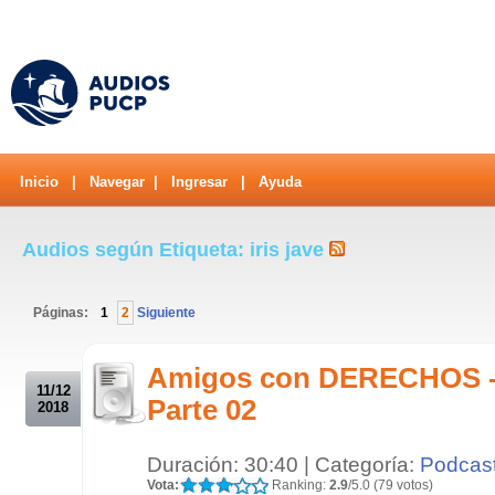
Inicio
|
Navegar
|
Ingresar
|
Ayuda
Audios según Etiqueta: iris jave
Páginas:
1
2
Siguiente
.
Amigos con DERECHOS - 
11/12
Parte 02
2018
Duración: 30:40 | Categoría:
Podcas
Vota:
Ranking:
2.9
/5.0 (79 votos)