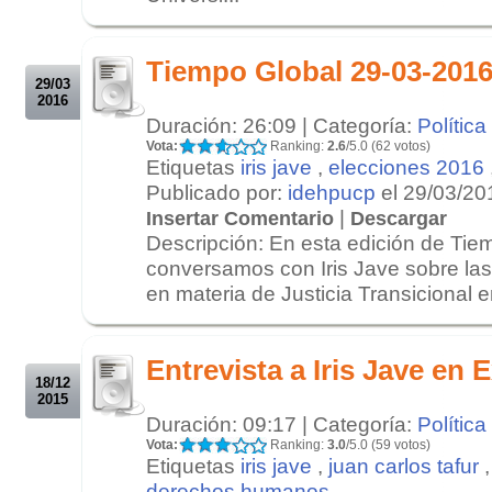
.
.
Tiempo Global 29-03-2016
29/03
2016
Duración: 26:09 | Categoría:
Política
Vota:
Ranking:
2.6
/5.0 (62 votos)
Etiquetas
iris jave
,
elecciones 2016
Publicado por:
idehpucp
el 29/03/20
|
Insertar Comentario
Descargar
Descripción: En esta edición de Tie
conversamos con Iris Jave sobre la
en materia de Justicia Transicional en
.
.
Entrevista a Iris Jave en 
18/12
2015
Duración: 09:17 | Categoría:
Política
Vota:
Ranking:
3.0
/5.0 (59 votos)
Etiquetas
iris jave
,
juan carlos tafur
derechos humanos