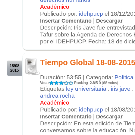
Académico
Publicado por:
idehpucp
el 18/12/20
|
Insertar Comentario
Descargar
Descripción: Iris Jave fue entrevist
Tafur sobre la Agenda de Derechos
por el IDEHPUCP. Fecha: 18 de dici
.
.
Tiempo Global 18-08-201
18/08
2015
Duración: 53:55 | Categoría:
Política
Vota:
Ranking:
2.8
/5.0 (68 votos)
Etiquetas
ley universitaria
,
iris jave
,
andrea rocha
Académico
Publicado por:
idehpucp
el 18/08/20
|
Insertar Comentario
Descargar
Descripción: En esta edición de Tie
conversamos sobre la educación. Nu