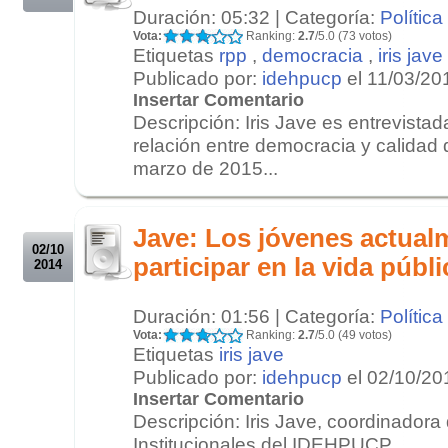
Duración: 05:32 | Categoría:
Política
Vota:
Ranking:
2.7
/5.0 (73 votos)
Etiquetas
rpp
,
democracia
,
iris jave
Publicado por:
idehpucp
el 11/03/20
Insertar Comentario
Descripción: Iris Jave es entrevista
relación entre democracia y calidad 
marzo de 2015...
.
.
Jave: Los jóvenes actual
02/10
participar en la vida públi
2014
Duración: 01:56 | Categoría:
Política
Vota:
Ranking:
2.7
/5.0 (49 votos)
Etiquetas
iris jave
Publicado por:
idehpucp
el 02/10/20
Insertar Comentario
Descripción: Iris Jave, coordinadora
Institucionales del IDEHPUCP...