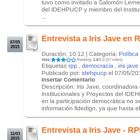
tuvo como invitado a Salomón Lerne
del IDEHPUCP y miembro del Institu
...
.
.
Entrevista a Iris Jave en 
07/05
2015
Duración: 10:12 | Categoría:
Política
Vota:
Ranking:
2.8
/5.0 (57 votos)
Etiquetas
rpp
,
democracia
,
iris jave
Publicado por:
idehpucp
el 07/05/20
Insertar Comentario
Descripción: Iris Jave, coordinadora
Institucionales y Proyectos del ID
en la participación democrática no 
información fidedign, ya que hasta e
.
.
Entrevista a Iris Jave - R
11/03
2015