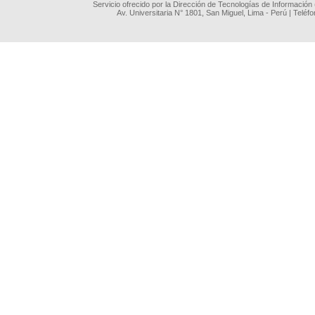
Servicio ofrecido por la Dirección de Tecnologías de Información
Av. Universitaria N° 1801, San Miguel, Lima - Perú | Teléf