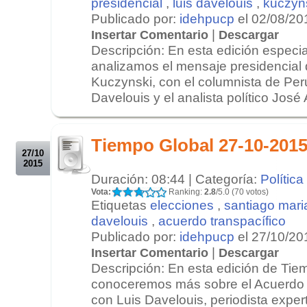
presidencial
,
luis davelouis
,
kuczyn
Publicado por:
idehpucp
el 02/08/20
|
Insertar Comentario
Descargar
Descripción: En esta edición especi
analizamos el mensaje presidencial
Kuczynski, con el columnista de Perú
Davelouis y el analista político José A
.
.
Tiempo Global 27-10-201
27/10
2015
Duración: 08:44 | Categoría:
Política
Vota:
Ranking:
2.8
/5.0 (70 votos)
Etiquetas
elecciones
,
santiago mari
davelouis
,
acuerdo transpacífico
Publicado por:
idehpucp
el 27/10/20
|
Insertar Comentario
Descargar
Descripción: En esta edición de Tie
conoceremos más sobre el Acuerdo 
con Luis Davelouis, periodista expe