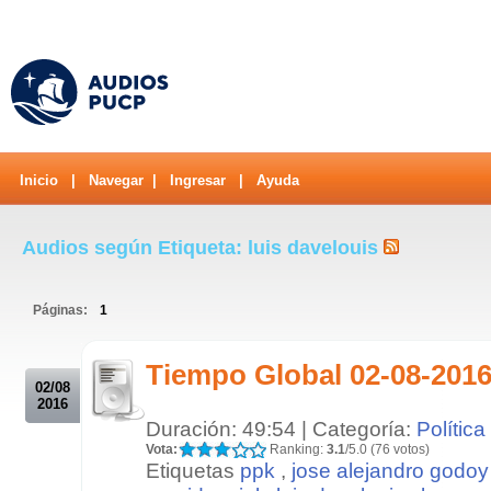
Inicio
|
Navegar
|
Ingresar
|
Ayuda
Audios según Etiqueta: luis davelouis
Páginas:
1
.
Tiempo Global 02-08-201
02/08
2016
Duración: 49:54 | Categoría:
Política
Vota:
Ranking:
3.1
/5.0 (76 votos)
Etiquetas
ppk
,
jose alejandro godoy