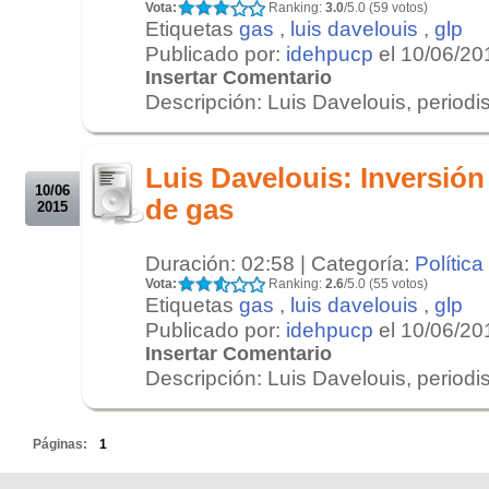
Vota:
Ranking:
3.0
/5.0 (59 votos)
Etiquetas
gas
,
luis davelouis
,
glp
Publicado por:
idehpucp
el 10/06/20
Insertar Comentario
Descripción: Luis Davelouis, periodi
.
.
Luis Davelouis: Inversión
10/06
de gas
2015
Duración: 02:58 | Categoría:
Política
Vota:
Ranking:
2.6
/5.0 (55 votos)
Etiquetas
gas
,
luis davelouis
,
glp
Publicado por:
idehpucp
el 10/06/20
Insertar Comentario
Descripción: Luis Davelouis, periodi
.
Páginas:
1