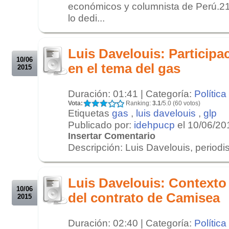
económicos y columnista de Perú.21
lo dedi...
.
.
Luis Davelouis: Participa
10/06
en el tema del gas
2015
Duración: 01:41 | Categoría:
Política
Vota:
Ranking:
3.1
/5.0 (60 votos)
Etiquetas
gas
,
luis davelouis
,
glp
Publicado por:
idehpucp
el 10/06/20
Insertar Comentario
Descripción: Luis Davelouis, periodi
.
.
Luis Davelouis: Contexto
10/06
del contrato de Camisea
2015
Duración: 02:40 | Categoría:
Política