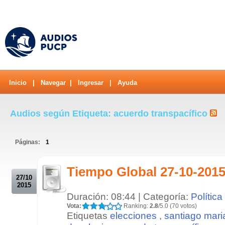
Inicio
|
Navegar
|
Ingresar
|
Ayuda
Audios según Etiqueta: acuerdo transpacífico
Páginas:
1
.
Tiempo Global 27-10-201
27/10
2015
Duración: 08:44 | Categoría:
Política
Vota:
Ranking:
2.8
/5.0 (70 votos)
Etiquetas
elecciones
,
santiago mari