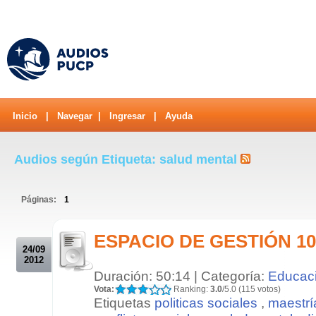
Inicio
|
Navegar
|
Ingresar
|
Ayuda
Audios según Etiqueta: salud mental
Páginas:
1
.
ESPACIO DE GESTIÓN 10/
24/09
2012
Duración: 50:14 | Categoría:
Educac
Vota:
Ranking:
3.0
/5.0 (115 votos)
Etiquetas
politicas sociales
,
maestrí