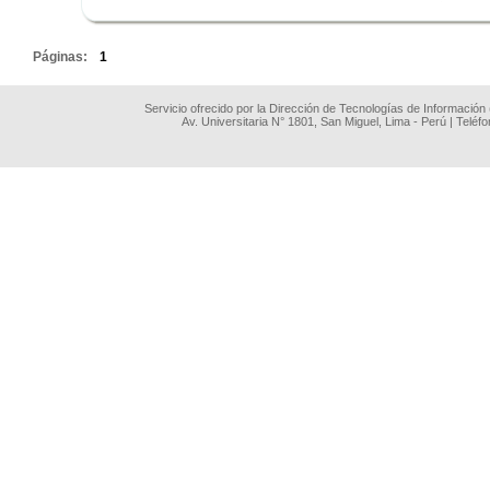
.
Páginas:
1
Servicio ofrecido por la Dirección de Tecnologías de Información
Av. Universitaria N° 1801, San Miguel, Lima - Perú | Teléf