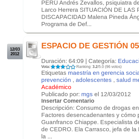
PERÚ Andrés Zevallos, psiquiatra del
Larco Herrera SITUACIÓN DE LA
DISCAPACIDAD Malena Pineda Ángel
Programa de Def...
.
.
ESPACIO DE GESTIÓN 05/
12/03
2012
Duración: 64:09 | Categoría:
Educac
Vota:
Ranking:
3.2
/5.0 (96 votos)
Etiquetas
maestría en gerencia socia
prevención
,
adolescentes
,
salud m
Académico
Publicado por:
mgs
el 12/03/2012
Insertar Comentario
Descripción: Consumo de drogas en 
Factores desencadenantes y cómo p
Guanfranco Chiappe. Especialista 
de CEDRO. Ela Carrasco, jefa de la 
la ...