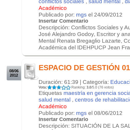
conflictos sociales
,
salud mental
,
di
Académico
Publicado por:
mgs
el 24/09/2012
Insertar Comentario
Descripción: Conflictos Sociales y 
José Alejandro Godoy, Escritor y anal
Mental Renata Bregaglio Lazarte, C
Académica del IDEHPUCP Jean Franc
.
.
ESPACIO DE GESTIÓN 01/
08/06
2012
Duración: 61:39 | Categoría:
Educac
Vota:
Ranking:
3.0
/5.0 (76 votos)
Etiquetas
maestría en gerencia socia
salud mental
,
centros de rehabilitac
Académico
Publicado por:
mgs
el 08/06/2012
Insertar Comentario
Descripción: SITUACIÓN DE LA S