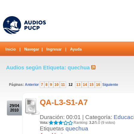
Inicio
|
Navegar
|
Ingresar
|
Ayuda
Audios según Etiqueta: quechua
Páginas:
Anterior
7
8
9
10
11
12
13
14
15
16
Siguiente
.
QA-L3-S1-A7
29/04
2010
Duración: 00:01 | Categoría:
Educac
Vota:
Ranking:
3.2
/5.0 (9 votos)
Etiquetas
quechua