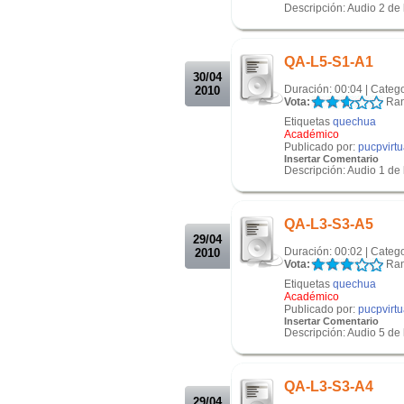
Descripción: Audio 2 de l
.
.
QA-L5-S1-A1
30/04
Duración: 00:04 | Categ
2010
Vota:
Ran
Etiquetas
quechua
Académico
Publicado por:
pucpvirtu
Insertar Comentario
Descripción: Audio 1 de l
.
.
QA-L3-S3-A5
29/04
Duración: 00:02 | Categ
2010
Vota:
Ran
Etiquetas
quechua
Académico
Publicado por:
pucpvirtu
Insertar Comentario
Descripción: Audio 5 de l
.
.
QA-L3-S3-A4
29/04