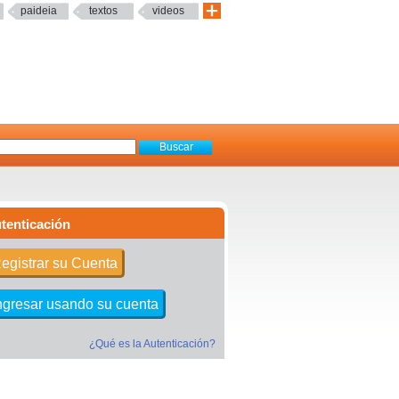
paideia
textos
videos
tenticación
egistrar su Cuenta
ngresar usando su cuenta
¿Qué es la Autenticación?