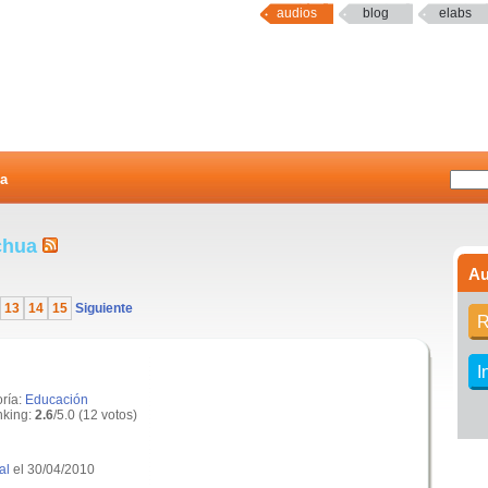
audios
blog
elabs
a
echua
Au
13
14
15
Siguiente
R
I
oría:
Educación
king:
2.6
/5.0 (12 votos)
al
el 30/04/2010