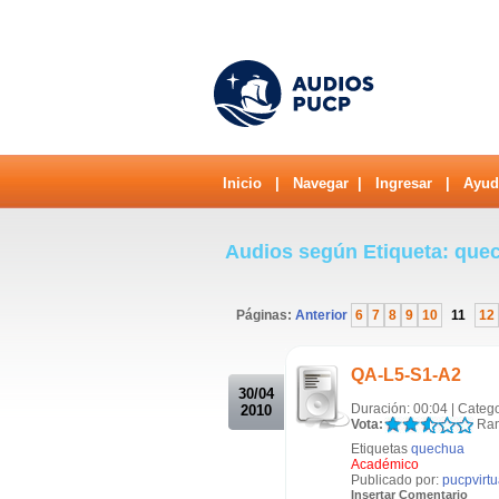
Inicio
|
Navegar
|
Ingresar
|
Ayud
Audios según Etiqueta: qu
Páginas:
Anterior
6
7
8
9
10
11
12
.
QA-L5-S1-A2
30/04
Duración: 00:04 | Categ
2010
Vota:
Ran
Etiquetas
quechua
Académico
Publicado por:
pucpvirtu
Insertar Comentario