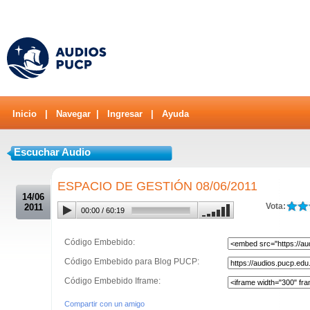
Inicio
|
Navegar
|
Ingresar
|
Ayuda
Escuchar Audio
.
ESPACIO DE GESTIÓN 08/06/2011
14/06
Vota:
2011
00:00
/
60:19
Código Embebido:
Código Embebido para Blog PUCP:
Código Embebido Iframe:
Compartir con un amigo