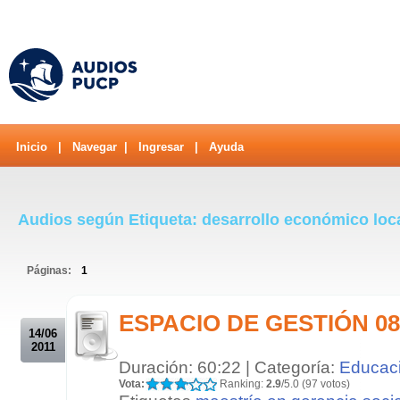
Inicio
|
Navegar
|
Ingresar
|
Ayuda
Audios según Etiqueta: desarrollo económico loc
Páginas:
1
.
ESPACIO DE GESTIÓN 08/
14/06
2011
Duración: 60:22 | Categoría:
Educac
Vota:
Ranking:
2.9
/5.0 (97 votos)