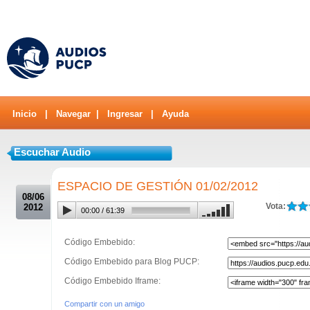
Inicio
|
Navegar
|
Ingresar
|
Ayuda
Escuchar Audio
.
ESPACIO DE GESTIÓN 01/02/2012
08/06
Vota:
2012
00:00
/
61:39
Código Embebido:
Código Embebido para Blog PUCP:
Código Embebido Iframe:
Compartir con un amigo