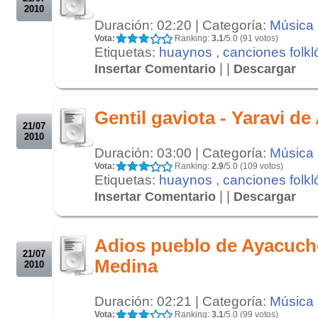
2010
Duración: 02:20 | Categoría:
Música
Vota:
Ranking:
3.1
/5.0 (91 votos)
Etiquetas:
huaynos
,
canciones folkl
| |
Insertar Comentario
Descargar
.
.
Gentil gaviota - Yaravi d
21/07
2010
Duración: 03:00 | Categoría:
Música
Vota:
Ranking:
2.9
/5.0 (109 votos)
Etiquetas:
huaynos
,
canciones folkl
| |
Insertar Comentario
Descargar
.
.
Adios pueblo de Ayacucho
21/07
Medina
2010
Duración: 02:21 | Categoría:
Música
Vota:
Ranking:
3.1
/5.0 (99 votos)