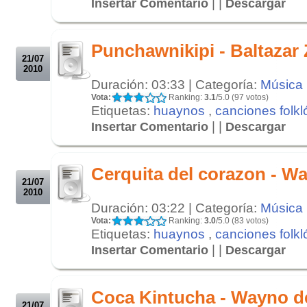
| |
Insertar Comentario
Descargar
.
.
Punchawnikipi - Baltazar
21/07
2010
Duración: 03:33 | Categoría:
Música
Vota:
Ranking:
3.1
/5.0 (97 votos)
Etiquetas:
huaynos
,
canciones folkl
| |
Insertar Comentario
Descargar
.
.
Cerquita del corazon - 
21/07
2010
Duración: 03:22 | Categoría:
Música
Vota:
Ranking:
3.0
/5.0 (83 votos)
Etiquetas:
huaynos
,
canciones folkl
| |
Insertar Comentario
Descargar
.
.
Coca Kintucha - Wayno 
21/07