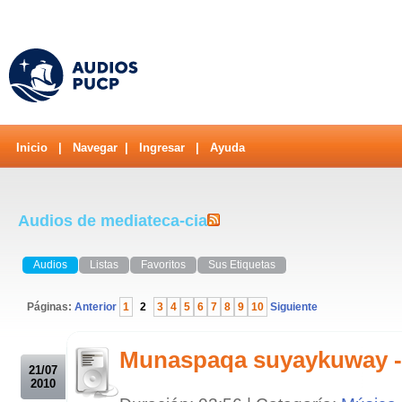
Inicio
|
Navegar
|
Ingresar
|
Ayuda
Audios de mediateca-cia
Audios
Listas
Favoritos
Sus Etiquetas
Páginas:
Anterior
1
2
3
4
5
6
7
8
9
10
Siguiente
.
Munaspaqa suyaykuway -
21/07
2010