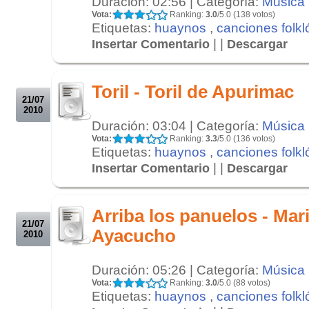
Duración: 02:56 | Categoría:
Música
Vota:
Ranking:
3.0
/5.0 (138 votos)
Etiquetas:
huaynos
,
canciones folkl
| |
Insertar Comentario
Descargar
.
.
Toril - Toril de Apurimac
21/07
2010
Duración: 03:04 | Categoría:
Música
Vota:
Ranking:
3.3
/5.0 (136 votos)
Etiquetas:
huaynos
,
canciones folkl
| |
Insertar Comentario
Descargar
.
.
Arriba los panuelos - Mar
21/07
Ayacucho
2010
Duración: 05:26 | Categoría:
Música
Vota:
Ranking:
3.0
/5.0 (88 votos)
Etiquetas:
huaynos
,
canciones folkl