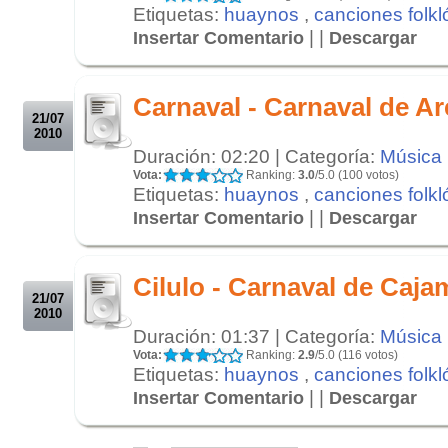
Etiquetas:
huaynos
,
canciones folkl
| |
Insertar Comentario
Descargar
.
.
Carnaval - Carnaval de A
21/07
2010
Duración: 02:20 | Categoría:
Música
Vota:
Ranking:
3.0
/5.0 (100 votos)
Etiquetas:
huaynos
,
canciones folkl
| |
Insertar Comentario
Descargar
.
.
Cilulo - Carnaval de Caja
21/07
2010
Duración: 01:37 | Categoría:
Música
Vota:
Ranking:
2.9
/5.0 (116 votos)
Etiquetas:
huaynos
,
canciones folkl
| |
Insertar Comentario
Descargar
.