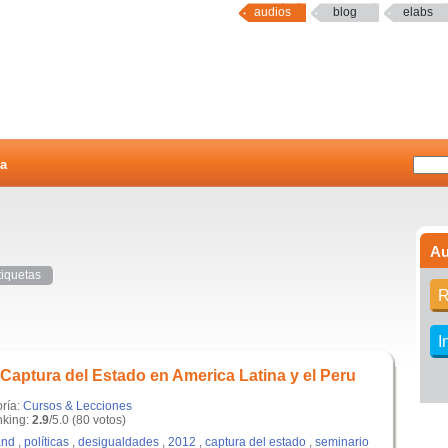
audios
blog
elabs
a
Au
tiquetas
R
I
 Captura del Estado en America Latina y el Peru
oría:
Cursos & Lecciones
king:
2.9
/5.0 (80 votos)
and
,
políticas
,
desigualdades
,
2012
,
captura del estado
,
seminario