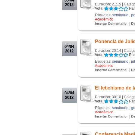
09/04
Duración: 21:15 | Categ
2012
Vota:
Ran
Etiquetas:
seminario
,
po
Académico
| |
Insertar Comentario
De
.
.
Ponencia de Julio
04/04
Duración: 20:14 | Categ
2012
Vota:
Ran
Etiquetas:
seminario
,
ju
Académico
| |
Insertar Comentario
De
.
.
El fetichismo de 
04/04
Duración: 30:10 | Categ
2012
Vota:
Ran
Etiquetas:
seminario
,
gu
Académico
| |
Insertar Comentario
De
.
.
Conferencia Magi