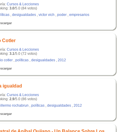
oría:
Cursos & Lecciones
king:
3.0
/5.0 (84 votos)
líticas
,
desigualdades
,
victor vich
,
poder
,
empresarios
scargar
 Cotler
oría:
Cursos & Lecciones
king:
3.1
/5.0 (72 votos)
lio cotler
,
políticas
,
desigualdades
,
2012
scargar
la igualdad
oría:
Cursos & Lecciones
king:
2.9
/5.0 (86 votos)
illermo rochabrun
,
políticas
,
desigualdades
,
2012
scargar
stral de Aníbal Quijano - Un Balance Sobre Los