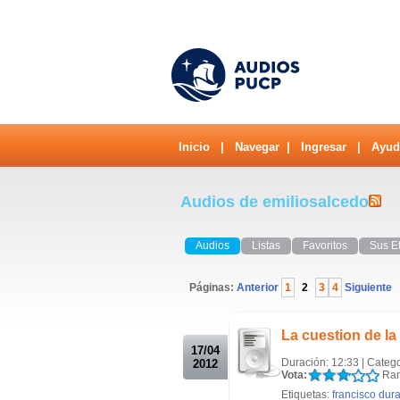
Inicio
|
Navegar
|
Ingresar
|
Ayud
Audios de emiliosalcedo
Audios
Listas
Favoritos
Sus E
Páginas:
Anterior
1
2
3
4
Siguiente
.
La cuestion de la
17/04
Duración: 12:33 | Categ
2012
Vota:
Ran
Etiquetas:
francisco dur