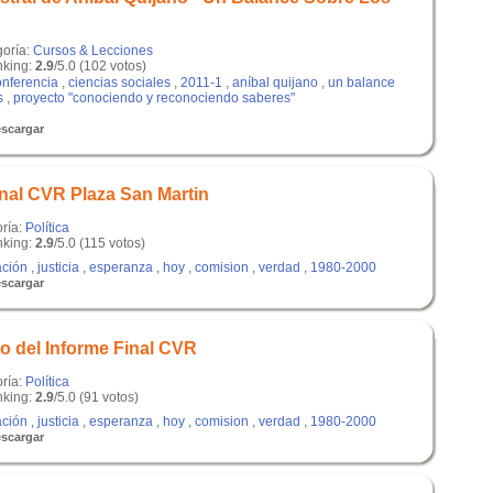
goría:
Cursos & Lecciones
king:
2.9
/5.0 (102 votos)
onferencia
,
ciencias sociales
,
2011-1
,
aníbal quijano
,
un balance
s
,
proyecto "conociendo y reconociendo saberes"
scargar
inal CVR Plaza San Martin
oría:
Política
king:
2.9
/5.0 (115 votos)
ación
,
justicia
,
esperanza
,
hoy
,
comision
,
verdad
,
1980-2000
scargar
o del Informe Final CVR
oría:
Política
king:
2.9
/5.0 (91 votos)
ación
,
justicia
,
esperanza
,
hoy
,
comision
,
verdad
,
1980-2000
scargar