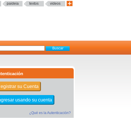
paideia
textos
videos
tenticación
egistrar su Cuenta
ngresar usando su cuenta
¿Qué es la Autenticación?