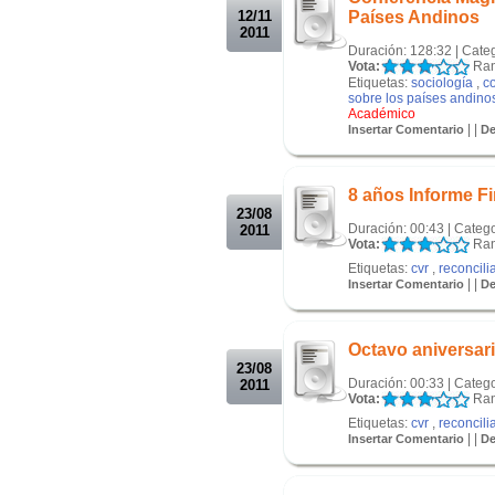
12/11
Países Andinos
2011
Duración: 128:32 | Cate
Vota:
Ran
Etiquetas:
sociología
,
c
sobre los países andino
Académico
| |
Insertar Comentario
De
.
.
8 años Informe F
23/08
Duración: 00:43 | Categ
2011
Vota:
Ran
Etiquetas:
cvr
,
reconcili
| |
Insertar Comentario
De
.
.
Octavo aniversari
23/08
Duración: 00:33 | Categ
2011
Vota:
Ran
Etiquetas:
cvr
,
reconcili
| |
Insertar Comentario
De
.
.