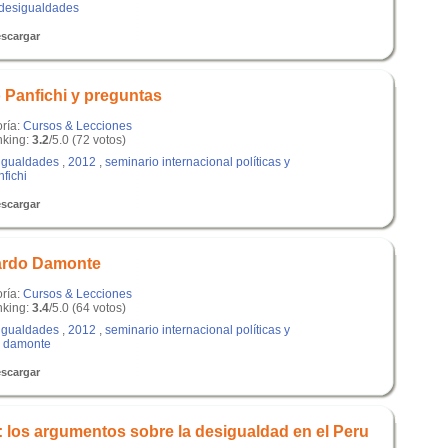
y desigualdades
scargar
 Panfichi y preguntas
oría:
Cursos & Lecciones
king:
3.2
/5.0 (72 votos)
igualdades
,
2012
,
seminario internacional políticas y
nfichi
scargar
ardo Damonte
oría:
Cursos & Lecciones
king:
3.4
/5.0 (64 votos)
igualdades
,
2012
,
seminario internacional políticas y
o damonte
scargar
: los argumentos sobre la desigualdad en el Peru