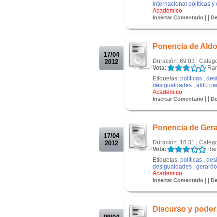
internacional políticas 
Académico
| |
Insertar Comentario
De
.
.
Ponencia de Aldo
17/04
Duración: 69:03 | Categ
2012
Vota:
Ran
Etiquetas:
políticas
,
des
desigualdades
,
aldo pa
Académico
| |
Insertar Comentario
De
.
.
Ponencia de Ger
17/04
Duración: 16:31 | Categ
2012
Vota:
Ran
Etiquetas:
políticas
,
des
desigualdades
,
gerard
Académico
| |
Insertar Comentario
De
.
.
Discurso y poder