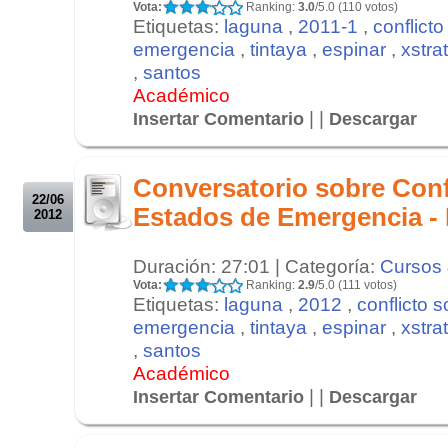
Vota:
Ranking:
3.0
/5.0 (110 votos)
Etiquetas:
laguna
,
2011-1
,
conflicto
emergencia
,
tintaya
,
espinar
,
xstra
,
santos
Académico
| |
Insertar Comentario
Descargar
.
.
Conversatorio sobre Conf
22/06
Estados de Emergencia - 
2012
Duración: 27:01 | Categoría:
Cursos 
Vota:
Ranking:
2.9
/5.0 (111 votos)
Etiquetas:
laguna
,
2012
,
conflicto s
emergencia
,
tintaya
,
espinar
,
xstra
,
santos
Académico
| |
Insertar Comentario
Descargar
.
.