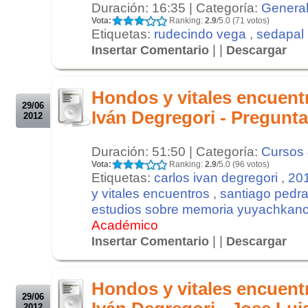
Duración: 16:35 | Categoría:
Genera
Vota:
Ranking:
2.9
/5.0 (71 votos)
Etiquetas:
rudecindo vega
,
sedapal
| |
Insertar Comentario
Descargar
.
.
Hondos y vitales encuent
29/06
Iván Degregori - Pregunt
2012
Duración: 51:50 | Categoría:
Cursos 
Vota:
Ranking:
2.9
/5.0 (96 votos)
Etiquetas:
carlos ivan degregori
,
20
y vitales encuentros
,
santiago pedra
estudios sobre memoria yuyachkanc
Académico
| |
Insertar Comentario
Descargar
.
.
Hondos y vitales encuent
29/06
2012