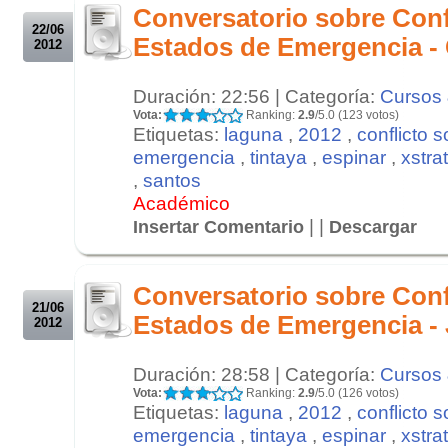
Conversatorio sobre Conf
22/06
Estados de Emergencia - 
2012
Duración: 22:56 | Categoría:
Cursos 
Vota:
Ranking:
2.9
/5.0 (123 votos)
Etiquetas:
laguna
,
2012
,
conflicto s
emergencia
,
tintaya
,
espinar
,
xstra
,
santos
Académico
| |
Insertar Comentario
Descargar
.
.
Conversatorio sobre Conf
21/06
Estados de Emergencia -
2012
Duración: 28:58 | Categoría:
Cursos 
Vota:
Ranking:
2.9
/5.0 (126 votos)
Etiquetas:
laguna
,
2012
,
conflicto s
emergencia
,
tintaya
,
espinar
,
xstra