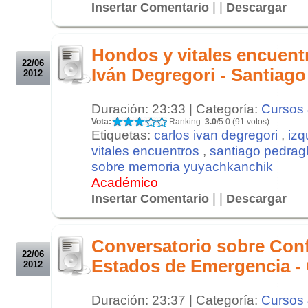
| |
Insertar Comentario
Descargar
.
.
Hondos y vitales encuent
22/06
Iván Degregori - Santiago
2012
Duración: 23:33 | Categoría:
Cursos 
Vota:
Ranking:
3.0
/5.0 (91 votos)
Etiquetas:
carlos ivan degregori
,
izq
vitales encuentros
,
santiago pedragl
sobre memoria yuyachkanchik
Académico
| |
Insertar Comentario
Descargar
.
.
Conversatorio sobre Conf
22/06
Estados de Emergencia - 
2012
Duración: 23:37 | Categoría:
Cursos 