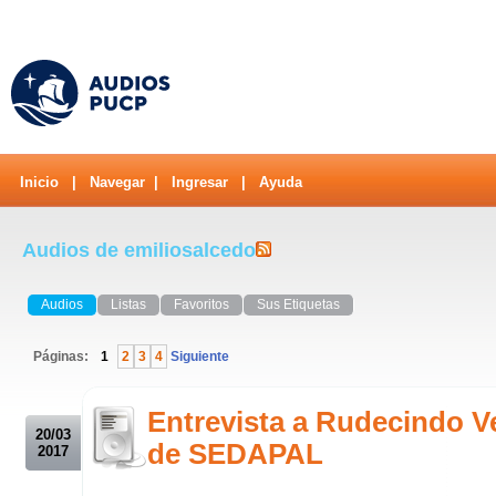
Inicio
|
Navegar
|
Ingresar
|
Ayuda
Audios de emiliosalcedo
Audios
Listas
Favoritos
Sus Etiquetas
Páginas:
1
2
3
4
Siguiente
.
Entrevista a Rudecindo V
20/03
de SEDAPAL
2017