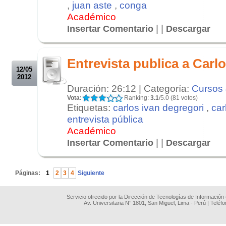
,
juan aste
,
conga
Académico
| |
Insertar Comentario
Descargar
.
.
Entrevista publica a Carl
12/05
2012
Duración: 26:12 | Categoría:
Cursos 
Vota:
Ranking:
3.1
/5.0 (81 votos)
Etiquetas:
carlos ivan degregori
,
car
entrevista pública
Académico
| |
Insertar Comentario
Descargar
.
Páginas:
1
2
3
4
Siguiente
Servicio ofrecido por la Dirección de Tecnologías de Información
Av. Universitaria N° 1801, San Miguel, Lima - Perú | Teléf