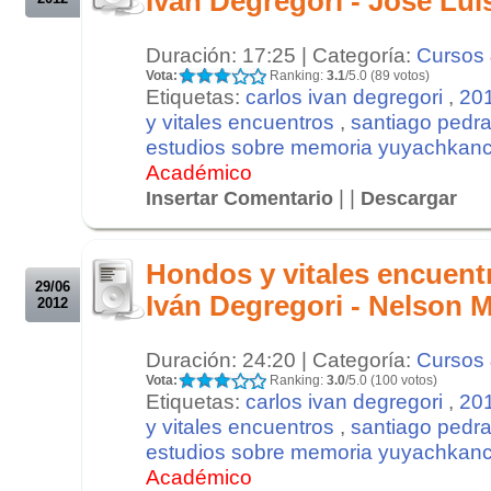
Iván Degregori - Jose Lu
Duración: 17:25 | Categoría:
Cursos 
Vota:
Ranking:
3.1
/5.0 (89 votos)
Etiquetas:
carlos ivan degregori
,
20
y vitales encuentros
,
santiago pedra
estudios sobre memoria yuyachkanc
Académico
| |
Insertar Comentario
Descargar
.
.
Hondos y vitales encuent
29/06
Iván Degregori - Nelson 
2012
Duración: 24:20 | Categoría:
Cursos 
Vota:
Ranking:
3.0
/5.0 (100 votos)
Etiquetas:
carlos ivan degregori
,
20
y vitales encuentros
,
santiago pedra
estudios sobre memoria yuyachkanc
Académico