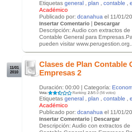
Etiquetas
general
,
plan
,
contable
,
Académico
Publicado por:
dcanahua
el 11/01/2
|
Insertar Comentario
Descargar
Descripción: Audio con extractos de 
Contable General para Empresas.Pa
pueden visitar www.perugestion.org..
.
.
Clases de Plan Contable 
11/01
Empresas 2
2010
Duración: 00:00 | Categoría:
Econom
Vota:
Ranking:
2.5
/5.0 (56 votos)
Etiquetas
general
,
plan
,
contable
,
Académico
Publicado por:
dcanahua
el 11/01/2
|
Insertar Comentario
Descargar
Descripción: Audio con extractos de 