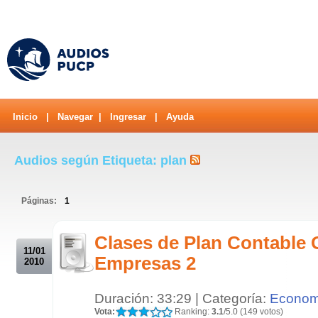
Inicio
|
Navegar
|
Ingresar
|
Ayuda
Audios según Etiqueta: plan
Páginas:
1
.
Clases de Plan Contable 
11/01
Empresas 2
2010
Duración: 33:29 | Categoría:
Econom
Vota:
Ranking:
3.1
/5.0 (149 votos)