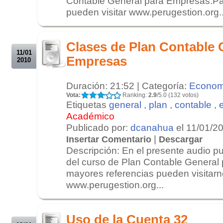
Contable General para Empresas.Pa
pueden visitar www.perugestion.org..
.
.
Clases de Plan Contable 
11/01
Empresas
2010
Duración: 21:52 | Categoría:
Econom
Vota:
Ranking:
2.9
/5.0 (132 votos)
Etiquetas
general
,
plan
,
contable
,
Académico
Publicado por:
dcanahua
el 11/01/2
|
Insertar Comentario
Descargar
Descripción: En el presente audio 
del curso de Plan Contable General
mayores referencias pueden visitar
www.perugestion.org...
.
.
Uso de la Cuenta 32