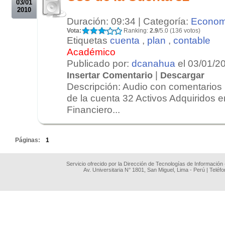
03/01
2010
Duración: 09:34 | Categoría:
Econom
Vota:
Ranking:
2.9
/5.0 (136 votos)
Etiquetas
cuenta
,
plan
,
contable
Académico
Publicado por:
dcanahua
el 03/01/2
|
Insertar Comentario
Descargar
Descripción: Audio con comentarios 
de la cuenta 32 Activos Adquiridos 
Financiero...
.
Páginas:
1
Servicio ofrecido por la Dirección de Tecnologías de Información
Av. Universitaria N° 1801, San Miguel, Lima - Perú | Teléf