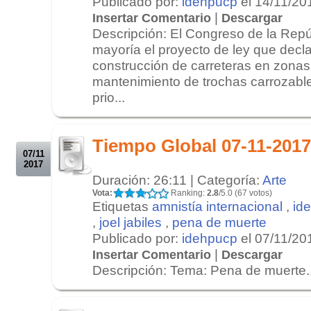
Publicado por:
idehpucp
el 14/11/20
|
Insertar Comentario
Descargar
Descripción: El Congreso de la Repú
mayoría el proyecto de ley que decl
construcción de carreteras en zonas 
mantenimiento de trochas carrozabl
prio...
.
.
Tiempo Global 07-11-2017
07/11
2017
Duración: 26:11 | Categoría:
Arte
Vota:
Ranking:
2.8
/5.0 (67 votos)
Etiquetas
amnistía internacional
,
id
,
joel jabiles
,
pena de muerte
Publicado por:
idehpucp
el 07/11/20
|
Insertar Comentario
Descargar
Descripción: Tema: Pena de muerte..
.
.