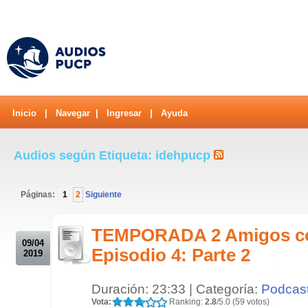
Inicio
|
Navegar
|
Ingresar
|
Ayuda
Audios según Etiqueta: idehpucp
Páginas:
1
2
Siguiente
.
TEMPORADA 2 Amigos c
09/04
Episodio 4: Parte 2
2019
Duración: 23:33 | Categoría:
Podcas
Vota:
Ranking:
2.8
/5.0 (59 votos)