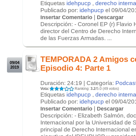
Etiquetas
idehpucp
,
derecho interna
Publicado por:
idehpucp
el 09/04/20
|
Insertar Comentario
Descargar
Descripción: - Coronel EP (r) Flavio 
director del Centro de Derecho Inter
de las Fuerzas Armadas. ...
.
.
TEMPORADA 2 Amigos c
09/04
Episodio 4: Parte 1
2019
Duración: 24:19 | Categoría:
Podcas
Vota:
Ranking:
3.2
/5.0 (49 votos)
Etiquetas
idehpucp
,
derecho interna
Publicado por:
idehpucp
el 09/04/20
|
Insertar Comentario
Descargar
Descripción: - Elizabeth Salmón, do
Internacional por la Universidad de S
principal de Derecho Internacional e