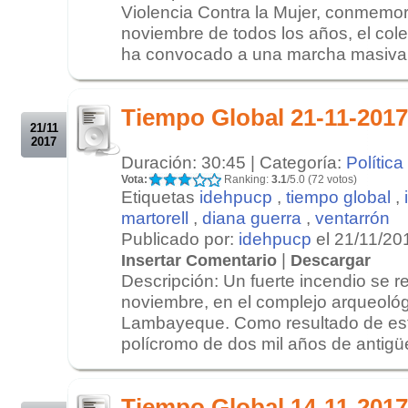
Violencia Contra la Mujer, conmemor
noviembre de todos los años, el col
ha convocado a una marcha masiva p
.
.
Tiempo Global 21-11-2017
21/11
2017
Duración: 30:45 | Categoría:
Política
Vota:
Ranking:
3.1
/5.0 (72 votos)
Etiquetas
idehpucp
,
tiempo global
,
martorell
,
diana guerra
,
ventarrón
Publicado por:
idehpucp
el 21/11/20
|
Insertar Comentario
Descargar
Descripción: Un fuerte incendio se re
noviembre, en el complejo arqueológ
Lambayeque. Como resultado de est
polícromo de dos mil años de antigüe
.
.
Tiempo Global 14-11-2017