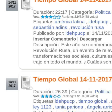
14/11
2017
Duración: 22:17 | Categoría:
Política
Vota:
Ranking:
2.9
/5.0 (58 votos)
Etiquetas
américa latina
,
idehpucp
sebastián adins
,
revolución rusa
Publicado por:
idehpucp
el 14/11/20
|
Insertar Comentario
Descargar
Descripción: Este año se conmemora 
Revolución Rusa, un evento de relev
transformaciones sociales, culturales
trajo en todo el mundo. ¿Cuáles son .
.
.
Tiempo Global 14-11-2017
14/11
2017
Duración: 26:39 | Categoría:
Política
Vota:
Ranking:
2.9
/5.0 (70 votos)
Etiquetas
idehpucp
,
tiempo global
,
ley 1123
,
tania pariona
,
ángela arri