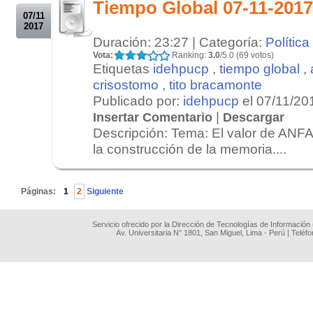
Tiempo Global 07-11-2017
07/11
2017
Duración: 23:27 | Categoría:
Política
Vota:
Ranking:
3.0
/5.0 (69 votos)
Etiquetas
idehpucp
,
tiempo global
,
crisostomo
,
tito bracamonte
Publicado por:
idehpucp
el 07/11/20
|
Insertar Comentario
Descargar
Descripción: Tema: El valor de AN
la construcción de la memoria....
.
Páginas:
1
2
Siguiente
Servicio ofrecido por la Dirección de Tecnologías de Información
Av. Universitaria N° 1801, San Miguel, Lima - Perú | Teléf