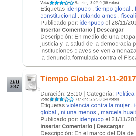
Vota:
Ranking:
3.0
/5.0 (69 votos)
Etiquetas
idehpucp
,
tiempo global
,
constitucional
,
rolando ames
,
fiscal
Publicado por:
idehpucp
el 28/11/20
|
Insertar Comentario
Descargar
Descripción: En medio de una etapa 
justicia y la salud de la democracia
instituciones claves se ven amenaza
la denuncia formulada contra el Fisca
.
.
Tiempo Global 21-11-2017
21/11
2017
Duración: 25:10 | Categoría:
Política
Vota:
Ranking:
2.9
/5.0 (64 votos)
Etiquetas
violencia contra la mujer
,
global
,
ni una menos
,
marcela huai
Publicado por:
idehpucp
el 21/11/20
|
Insertar Comentario
Descargar
Descripción: En el marco del Día de 