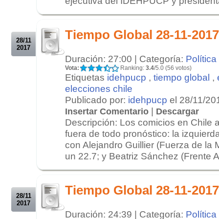
ejecutiva del IDEHPUCP y presidenta
.
.
Tiempo Global 28-11-2017
28/11
2017
Duración: 27:00 | Categoría:
Política
Vota:
Ranking:
3.4
/5.0 (56 votos)
Etiquetas
idehpucp
,
tiempo global
,
elecciones chile
Publicado por:
idehpucp
el 28/11/20
|
Insertar Comentario
Descargar
Descripción: Los comicios en Chile a
fuera de todo pronóstico: la izquier
con Alejandro Guillier (Fuerza de la
un 22.7; y Beatriz Sánchez (Frente A
.
.
Tiempo Global 28-11-2017
28/11
2017
Duración: 24:39 | Categoría:
Política