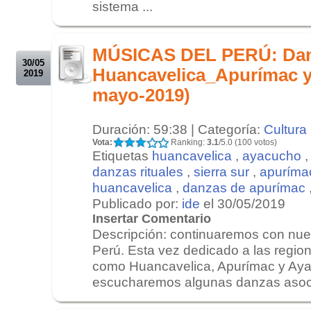
sistema ...
.
.
MÚSICAS DEL PERÚ: Danz
30/05
Huancavelica_Apurímac y
2019
mayo-2019)
Duración: 59:38 | Categoría:
Cultura
Vota:
Ranking:
3.1
/5.0 (100 votos)
Etiquetas
huancavelica
,
ayacucho
danzas rituales
,
sierra sur
,
apuríma
huancavelica
,
danzas de apurímac
Publicado por:
ide
el 30/05/2019
Insertar Comentario
Descripción: continuaremos con nues
Perú. Esta vez dedicado a las regione
como Huancavelica, Apurímac y Ay
escucharemos algunas danzas asociad
.
.