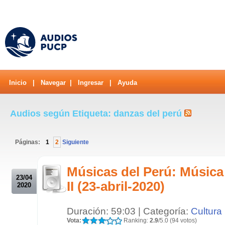
Inicio
|
Navegar
|
Ingresar
|
Ayuda
Audios según Etiqueta: danzas del perú
Páginas:
1
2
Siguiente
.
Músicas del Perú: Música
23/04
II (23-abril-2020)
2020
Duración: 59:03 | Categoría:
Cultura
Vota:
Ranking:
2.9
/5.0 (94 votos)