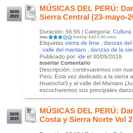
MÚSICAS DEL PERÚ: Danz
30/05
Sierra Central (23-mayo-2
2019
Duración: 56:55 | Categoría:
Cultura
Vota:
Ranking:
3.1
/5.0 (90 votos)
Etiquetas
sierra de lima
,
danzas del
,
valle del mantaro
,
danzas de la sier
Publicado por:
ide
el 30/05/2019
Insertar Comentario
Descripción: continuaremos con nues
Perú. Esta vez dedicado a la sierra 
Huarochirí) y al valle del Mantaro (J
escucharemos sus principales danza
.
.
MÚSICAS DEL PERÚ: Danz
30/05
Costa y Sierra Norte Vol 
2019