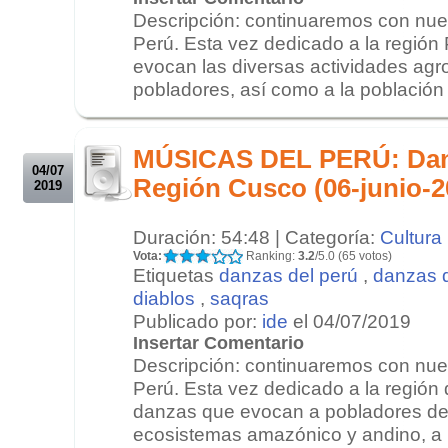
Descripción: continuaremos con nues
Perú. Esta vez dedicado a la regió
evocan las diversas actividades agr
pobladores, así como a la población 
.
.
MÚSICAS DEL PERÚ: Danz
04/07
Región Cusco (06-junio-2
2019
Duración: 54:48 | Categoría:
Cultura
Vota:
Ranking:
3.2
/5.0 (65 votos)
Etiquetas
danzas del perú
,
danzas d
diablos
,
saqras
Publicado por:
ide
el 04/07/2019
Insertar Comentario
Descripción: continuaremos con nues
Perú. Esta vez dedicado a la región
danzas que evocan a pobladores de
ecosistemas amazónico y andino, a 