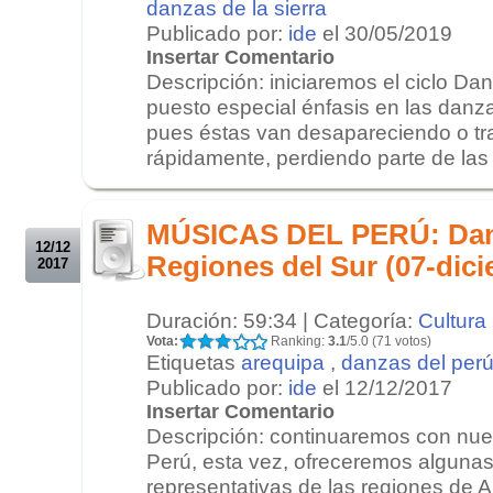
danzas de la sierra
Publicado por:
ide
el 30/05/2019
Insertar Comentario
Descripción: iniciaremos el ciclo D
puesto especial énfasis en las danza
pues éstas van desapareciendo o t
rápidamente, perdiendo parte de las h
.
.
MÚSICAS DEL PERÚ: Danz
12/12
Regiones del Sur (07-dic
2017
Duración: 59:34 | Categoría:
Cultura
Vota:
Ranking:
3.1
/5.0 (71 votos)
Etiquetas
arequipa
,
danzas del per
Publicado por:
ide
el 12/12/2017
Insertar Comentario
Descripción: continuaremos con nues
Perú, esta vez, ofreceremos alguna
representativas de las regiones de 