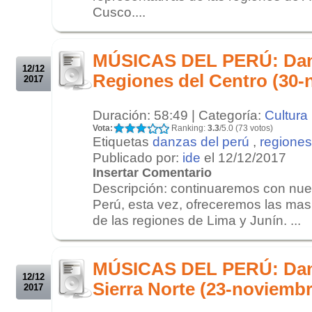
Cusco....
.
.
MÚSICAS DEL PERÚ: Danz
12/12
Regiones del Centro (30-
2017
Duración: 58:49 | Categoría:
Cultura
Vota:
Ranking:
3.3
/5.0 (73 votos)
Etiquetas
danzas del perú
,
regiones
Publicado por:
ide
el 12/12/2017
Insertar Comentario
Descripción: continuaremos con nues
Perú, esta vez, ofreceremos las ma
de las regiones de Lima y Junín. ...
.
.
MÚSICAS DEL PERÚ: Danz
12/12
Sierra Norte (23-noviemb
2017