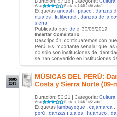
Duración: 57:18 | Categoría:
Cultura
Vota:
Ranking:
3.0
/5.0 (80 votos)
Etiquetas
ancash
,
pasco
,
danzas d
rituales
,
la libertad
,
danzas de la co
sierra
Publicado por:
ide
el 30/05/2019
Insertar Comentario
Descripción: continuaremos con nues
Perú. Es importante señalar que la
no sólo son instituciones de identida
se han convertido en instituciones de
.
.
MÚSICAS DEL PERÚ: Danz
30/05
Costa y Sierra Norte (09-
2019
Duración: 56:21 | Categoría:
Cultura
Vota:
Ranking:
3.0
/5.0 (82 votos)
Etiquetas
lambayeque
,
cajamarca
,
perú
,
danzas rituales
,
huánuco
,
da