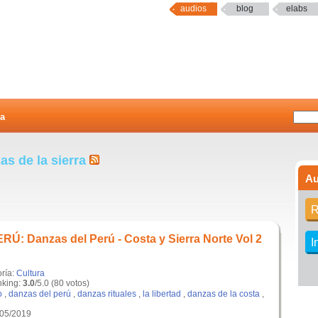
audios
blog
elabs
a
as de la sierra
Au
R
: Danzas del Perú - Costa y Sierra Norte Vol 2
I
oría:
Cultura
king:
3.0
/5.0 (80 votos)
o
,
danzas del perú
,
danzas rituales
,
la libertad
,
danzas de la costa
,
/05/2019