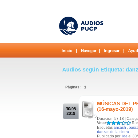
Inicio
|
Navegar
|
Ingresar
|
Ayud
Audios según Etiqueta: danz
Páginas:
1
.
MÚSICAS DEL PERÚ
30/05
(16-mayo-2019)
2019
Duración: 57:18 | Categ
Vota:
Ran
Etiquetas
ancash
,
pasc
danzas de la sierra
Publicado por:
ide
el 30