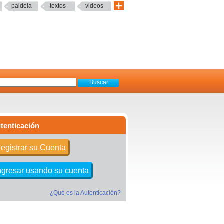
paideia
textos
videos
tenticación
egistrar su Cuenta
ngresar usando su cuenta
¿Qué es la Autenticación?