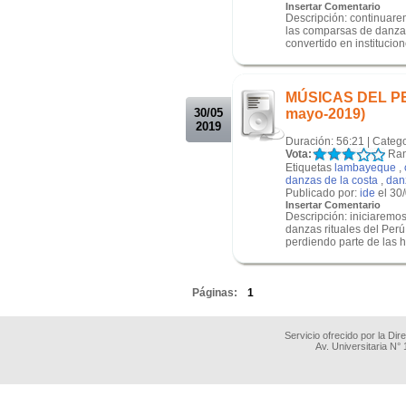
Insertar Comentario
Descripción: continuare
las comparsas de danzas 
convertido en institucion
.
.
MÚSICAS DEL PERÚ
30/05
mayo-2019)
2019
Duración: 56:21 | Categ
Vota:
Ran
Etiquetas
lambayeque
,
danzas de la costa
,
danz
Publicado por:
ide
el 30
Insertar Comentario
Descripción: iniciaremos
danzas rituales del Per
perdiendo parte de las hi
.
Páginas:
1
Servicio ofrecido por la Di
Av. Universitaria N°