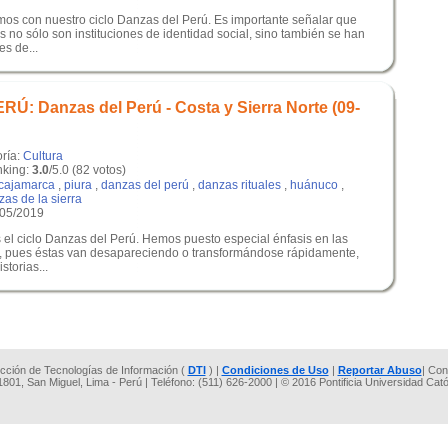
mos con nuestro ciclo Danzas del Perú. Es importante señalar que
no sólo son instituciones de identidad social, sino también se han
es de...
: Danzas del Perú - Costa y Sierra Norte (09-
oría:
Cultura
king:
3.0
/5.0 (82 votos)
cajamarca
,
piura
,
danzas del perú
,
danzas rituales
,
huánuco
,
as de la sierra
/05/2019
 el ciclo Danzas del Perú. Hemos puesto especial énfasis en las
ú, pues éstas van desapareciendo o transformándose rápidamente,
storias...
rección de Tecnologías de Información (
DTI
) |
Condiciones de Uso
|
Reportar Abuso
| Con
 1801, San Miguel, Lima - Perú | Teléfono: (511) 626-2000 | © 2016 Pontificia Universidad Cat