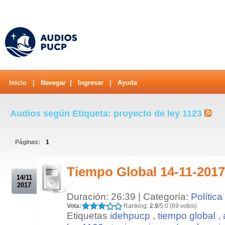
Inicio
|
Navegar
|
Ingresar
|
Ayuda
Audios según Etiqueta: proyecto de ley 1123
Páginas:
1
.
Tiempo Global 14-11-2017
14/11
2017
Duración: 26:39 | Categoría:
Política
Vota:
Ranking:
2.9
/5.0 (69 votos)
Etiquetas
idehpucp
,
tiempo global
,