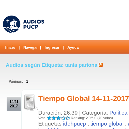
Inicio
|
Navegar
|
Ingresar
|
Ayuda
Audios según Etiqueta: tania pariona
Páginas:
1
.
Tiempo Global 14-11-2017
14/11
2017
Duración: 26:39 | Categoría:
Política
Vota:
Ranking:
2.9
/5.0 (70 votos)
Etiquetas
idehpucp
,
tiempo global
,