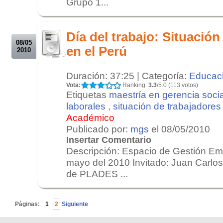
Grupo 1...
.
.
Día del trabajo: Situación
08/05
en el Perú
2010
Duración: 37:25 | Categoría:
Educac
Vota:
Ranking:
3.3
/5.0 (113 votos)
Etiquetas
maestría en gerencia socia
laborales
,
situación de trabajadores
Académico
Publicado por:
mgs
el 08/05/2010
Insertar Comentario
Descripción: Espacio de Gestión Emi
mayo del 2010 Invitado: Juan Carlos
de PLADES ...
.
Páginas:
1
2
Siguiente