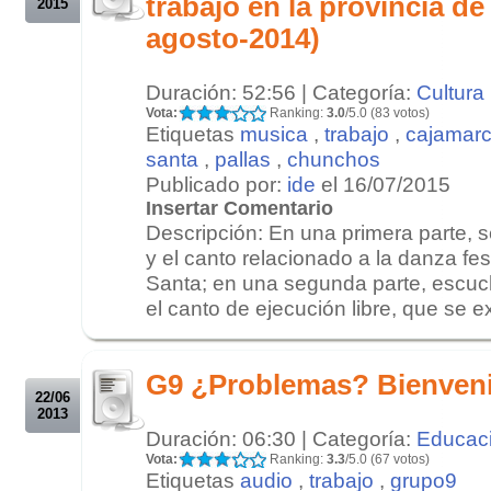
trabajo en la provincia de
2015
agosto-2014)
Duración: 52:56 | Categoría:
Cultura
Vota:
Ranking:
3.0
/5.0 (83 votos)
Etiquetas
musica
,
trabajo
,
cajamar
santa
,
pallas
,
chunchos
Publicado por:
ide
el 16/07/2015
Insertar Comentario
Descripción: En una primera parte, 
y el canto relacionado a la danza fe
Santa; en una segunda parte, escuc
el canto de ejecución libre, que se ex
.
.
G9 ¿Problemas? Bienven
22/06
2013
Duración: 06:30 | Categoría:
Educac
Vota:
Ranking:
3.3
/5.0 (67 votos)
Etiquetas
audio
,
trabajo
,
grupo9