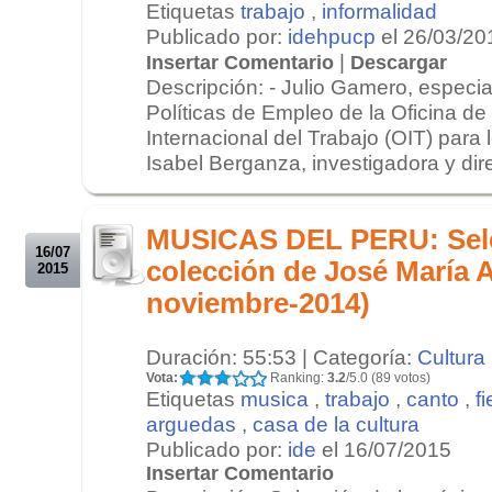
Etiquetas
trabajo
,
informalidad
Publicado por:
idehpucp
el 26/03/20
|
Insertar Comentario
Descargar
Descripción: - Julio Gamero, especia
Políticas de Empleo de la Oficina de
Internacional del Trabajo (OIT) para 
Isabel Berganza, investigadora y dire
.
.
MUSICAS DEL PERU: Sele
16/07
colección de José María 
2015
noviembre-2014)
Duración: 55:53 | Categoría:
Cultura
Vota:
Ranking:
3.2
/5.0 (89 votos)
Etiquetas
musica
,
trabajo
,
canto
,
f
arguedas
,
casa de la cultura
Publicado por:
ide
el 16/07/2015
Insertar Comentario