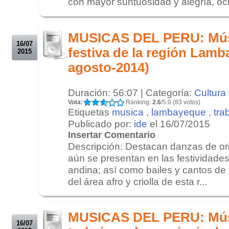
con mayor suntuosidad y alegría, oc
.
.
MUSICAS DEL PERU: Músi
16/07
festiva de la región Lamb
2015
agosto-2014)
Duración: 56:07 | Categoría:
Cultura
Vota:
Ranking:
2.6
/5.0 (83 votos)
Etiquetas
musica
,
lambayeque
,
tra
Publicado por:
ide
el 16/07/2015
Insertar Comentario
Descripción: Destacan danzas de ori
aún se presentan en las festividade
andina; así como bailes y cantos de Za
del área afro y criolla de esta r...
.
.
MUSICAS DEL PERU: Músic
16/07