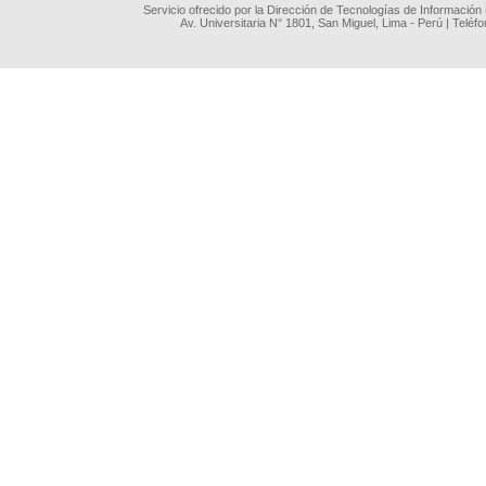
Servicio ofrecido por la Dirección de Tecnologías de Información
Av. Universitaria N° 1801, San Miguel, Lima - Perú | Teléf