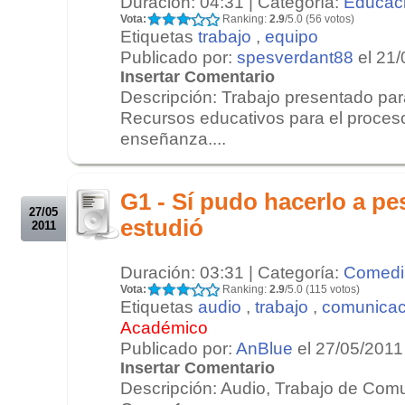
Duración: 04:31 | Categoría:
Educac
Vota:
Ranking:
2.9
/5.0 (56 votos)
Etiquetas
trabajo
,
equipo
Publicado por:
spesverdant88
el 21/
Insertar Comentario
Descripción: Trabajo presentado par
Recursos educativos para el proces
enseñanza....
.
.
G1 - Sí pudo hacerlo a pe
27/05
estudió
2011
Duración: 03:31 | Categoría:
Comedi
Vota:
Ranking:
2.9
/5.0 (115 votos)
Etiquetas
audio
,
trabajo
,
comunicac
Académico
Publicado por:
AnBlue
el 27/05/2011
Insertar Comentario
Descripción: Audio, Trabajo de Comu