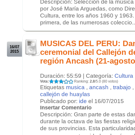
Descripción: Selección de la música 
por José María Arguedas, como Direc
Cultura, entre los años 1960 y 1963.
primera, de las numerosas coleccio..
.
.
MUSICAS DEL PERU: Dan
16/07
ceremonial del Callejón d
2015
región Ancash (21-agosto
Duración: 55:59 | Categoría:
Cultura
Vota:
Ranking:
2.8
/5.0 (80 votos)
Etiquetas
musica
,
ancash
,
trabajo
callejón de huaylas
Publicado por:
ide
el 16/07/2015
Insertar Comentario
Descripción: Gran parte de estas d
durante la octava de las fiestas reli
de sus provincias. Esta particularida