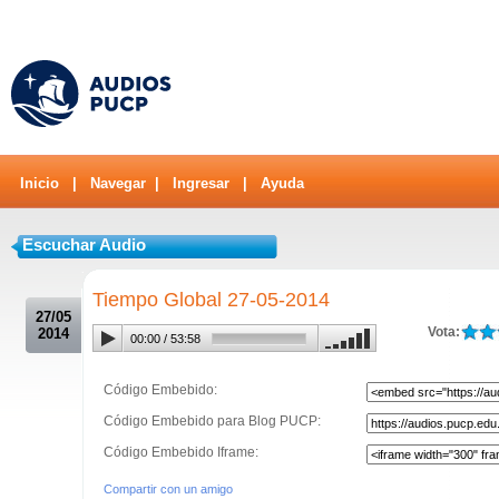
Inicio
|
Navegar
|
Ingresar
|
Ayuda
Escuchar Audio
.
Tiempo Global 27-05-2014
27/05
Vota:
2014
00:00
/
53:58
Código Embebido:
Código Embebido para Blog PUCP:
Código Embebido Iframe:
Compartir con un amigo