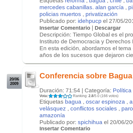
Etiquetas
reforma
,
bagua
,
chile
,
ba
mercedes cabanillas. alan garcía
,
p
policias muertos
,
privatización
Publicado por:
idehpucp
el 27/05/20
|
Insertar Comentario
Descargar
Descripción: Tiempo Global es el pro
Instituto de Democracia y Derechos
En esta edición, abordamos el tema 
años de los sucesos que dejaron cien
.
.
Conferencia sobre Bagua
20/06
2009
Duración: 71:54 | Categoría:
Política
Vota:
Ranking:
2.8
/5.0 (166 votos)
Etiquetas
bagua
,
oscar espinoza
,
a
velásquez
,
conflictos sociales
,
par
amazonía
Publicado por:
spichihua
el 20/06/2
Insertar Comentario