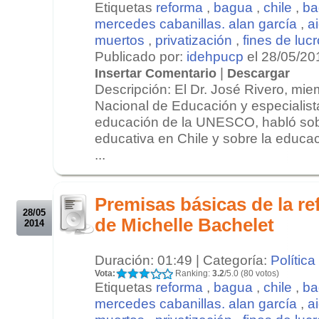
Etiquetas
reforma
,
bagua
,
chile
,
ba
mercedes cabanillas. alan garcía
,
a
muertos
,
privatización
,
fines de lucr
Publicado por:
idehpucp
el 28/05/20
|
Insertar Comentario
Descargar
Descripción: El Dr. José Rivero, mi
Nacional de Educación y especialist
educación de la UNESCO, habló sob
educativa en Chile y sobre la educa
...
.
.
Premisas básicas de la r
28/05
de Michelle Bachelet
2014
Duración: 01:49 | Categoría:
Política
Vota:
Ranking:
3.2
/5.0 (80 votos)
Etiquetas
reforma
,
bagua
,
chile
,
ba
mercedes cabanillas. alan garcía
,
a