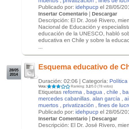
muertos
,
privatización
,
fines de lucr
Publicado por:
idehpucp
el 28/05/20
|
Insertar Comentario
Descargar
Descripción: El Dr. José Rivero, mi
Nacional de Educación y especialist
educación de la UNESCO, habló sob
educativa en Chile y sobre la educa
...
.
.
Esquema educativo de Ch
28/05
2014
Duración: 02:06 | Categoría:
Política
Vota:
Ranking:
3.2
/5.0 (78 votos)
Etiquetas
reforma
,
bagua
,
chile
,
ba
mercedes cabanillas. alan garcía
,
a
muertos
,
privatización
,
fines de lucr
Publicado por:
idehpucp
el 28/05/20
|
Insertar Comentario
Descargar
Descripción: El Dr. José Rivero, mi