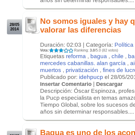
.
.
No somos iguales y hay q
28/05
valorar las diferencias
2014
Duración: 02:03 | Categoría:
Política
Vota:
Ranking:
3.0
/5.0 (82 votos)
Etiquetas
reforma
,
bagua
,
chile
,
ba
mercedes cabanillas. alan garcía
,
a
muertos
,
privatización
,
fines de lucr
Publicado por:
idehpucp
el 28/05/20
|
Insertar Comentario
Descargar
Descripción: Óscar Espinoza, profes
la Pucp especialista en temas amazó
Tiempo Global, sobre los sucesos de
años sin determinar responsables....
.
.
Bagua es uno de los aco