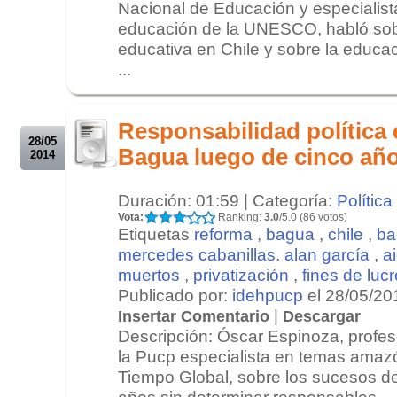
Nacional de Educación y especialist
educación de la UNESCO, habló sob
educativa en Chile y sobre la educa
...
.
.
Responsabilidad política
28/05
Bagua luego de cinco añ
2014
Duración: 01:59 | Categoría:
Política
Vota:
Ranking:
3.0
/5.0 (86 votos)
Etiquetas
reforma
,
bagua
,
chile
,
ba
mercedes cabanillas. alan garcía
,
a
muertos
,
privatización
,
fines de lucr
Publicado por:
idehpucp
el 28/05/20
|
Insertar Comentario
Descargar
Descripción: Óscar Espinoza, profes
la Pucp especialista en temas amazó
Tiempo Global, sobre los sucesos de
años sin determinar responsables....