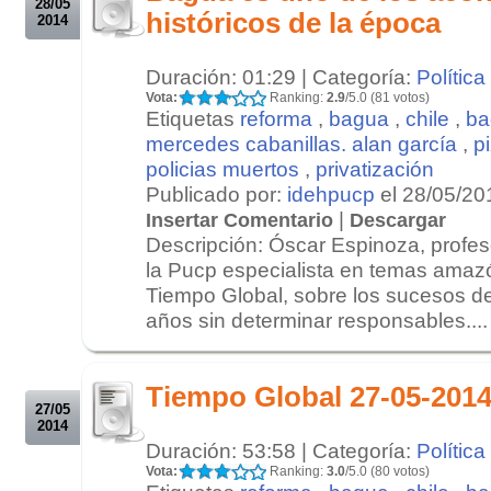
28/05
históricos de la época
2014
Duración: 01:29 | Categoría:
Política
Vota:
Ranking:
2.9
/5.0 (81 votos)
Etiquetas
reforma
,
bagua
,
chile
,
ba
mercedes cabanillas. alan garcía
,
p
policias muertos
,
privatización
Publicado por:
idehpucp
el 28/05/20
|
Insertar Comentario
Descargar
Descripción: Óscar Espinoza, profes
la Pucp especialista en temas amazó
Tiempo Global, sobre los sucesos de
años sin determinar responsables....
.
.
Tiempo Global 27-05-201
27/05
2014
Duración: 53:58 | Categoría:
Política
Vota:
Ranking:
3.0
/5.0 (80 votos)