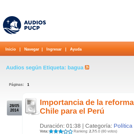
Inicio
|
Navegar
|
Ingresar
|
Ayuda
Audios según Etiqueta: bagua
Páginas:
1
.
Importancia de la reforma
28/05
Chile para el Perú
2014
Duración: 01:38 | Categoría:
Política
Vota:
Ranking:
2.7
/5.0 (80 votos)