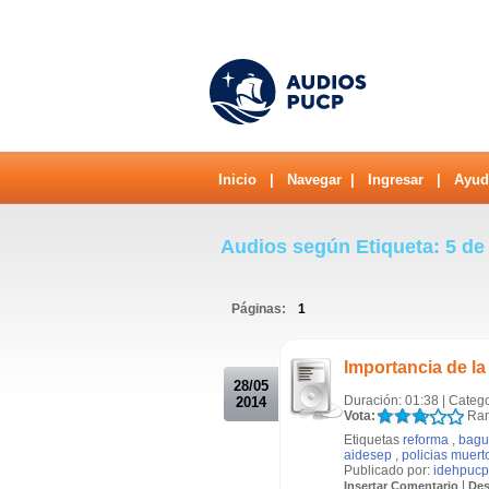
Inicio
|
Navegar
|
Ingresar
|
Ayud
Audios según Etiqueta: 5 de
Páginas:
1
.
Importancia de la
28/05
Duración: 01:38 | Categ
2014
Vota:
Ran
Etiquetas
reforma
,
bagu
aidesep
,
policias muert
Publicado por:
idehpucp
|
Insertar Comentario
Des