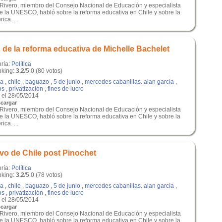
é Rivero, miembro del Consejo Nacional de Educación y especialista
e la UNESCO, habló sobre la reforma educativa en Chile y sobre la
ca. ...
de la reforma educativa de Michelle Bachelet
oría:
Política
king:
3.2
/5.0 (80 votos)
a
,
chile
,
baguazo
,
5 de junio
,
mercedes cabanillas. alan garcía
,
os
,
privatización
,
fines de lucro
el 28/05/2014
cargar
é Rivero, miembro del Consejo Nacional de Educación y especialista
e la UNESCO, habló sobre la reforma educativa en Chile y sobre la
ca. ...
o de Chile post Pinochet
oría:
Política
king:
3.2
/5.0 (78 votos)
a
,
chile
,
baguazo
,
5 de junio
,
mercedes cabanillas. alan garcía
,
os
,
privatización
,
fines de lucro
el 28/05/2014
cargar
é Rivero, miembro del Consejo Nacional de Educación y especialista
e la UNESCO, habló sobre la reforma educativa en Chile y sobre la