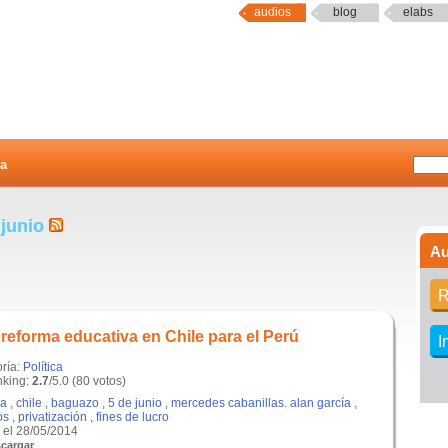
audios
blog
elabs
a
 junio
Au
R
 reforma educativa en Chile para el Perú
I
oría:
Política
king:
2.7
/5.0 (80 votos)
a
,
chile
,
baguazo
,
5 de junio
,
mercedes cabanillas. alan garcía
,
os
,
privatización
,
fines de lucro
el 28/05/2014
cargar