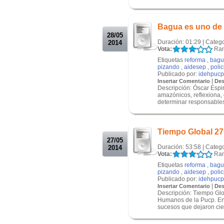
.
.
Bagua es uno de 
28/05
Duración: 01:29 | Categ
2014
Vota:
Ran
Etiquetas
reforma
,
bagu
pizando
,
aidesep
,
poli
Publicado por:
idehpucp
|
Insertar Comentario
Des
Descripción: Óscar Espi
amazónicos, reflexiona,
determinar responsables.
.
.
Tiempo Global 27
27/05
Duración: 53:58 | Categ
2014
Vota:
Ran
Etiquetas
reforma
,
bagu
pizando
,
aidesep
,
poli
Publicado por:
idehpucp
|
Insertar Comentario
Des
Descripción: Tiempo Glo
Humanos de la Pucp. En 
sucesos que dejaron cien
.