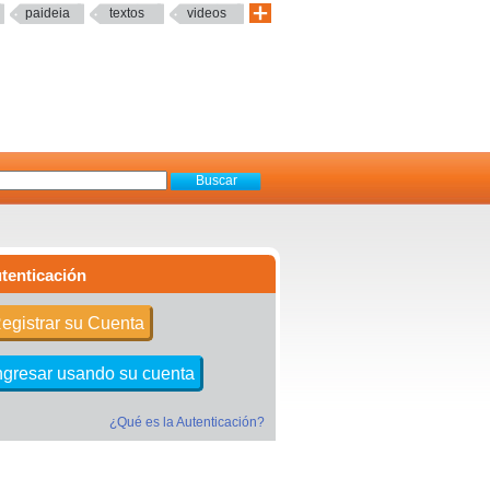
paideia
textos
videos
tenticación
egistrar su Cuenta
ngresar usando su cuenta
¿Qué es la Autenticación?