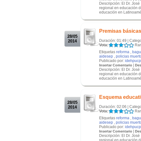
Descripción: El Dr. Jos
regional en educación d
educación en Latinoaméri
.
.
Premisas básicas 
28/05
Duración: 01:49 | Categ
2014
Vota:
Ran
Etiquetas
reforma
,
bagu
aidesep
,
policias muert
Publicado por:
idehpucp
|
Insertar Comentario
Des
Descripción: El Dr. Jos
regional en educación d
educación en Latinoaméri
.
.
Esquema educativ
28/05
Duración: 02:06 | Categ
2014
Vota:
Ran
Etiquetas
reforma
,
bagu
aidesep
,
policias muert
Publicado por:
idehpucp
|
Insertar Comentario
Des
Descripción: El Dr. Jos
regional en educación d