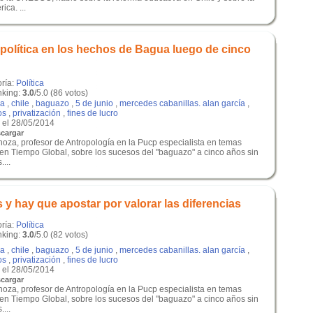
ca. ...
política en los hechos de Bagua luego de cinco
oría:
Política
king:
3.0
/5.0 (86 votos)
a
,
chile
,
baguazo
,
5 de junio
,
mercedes cabanillas. alan garcía
,
os
,
privatización
,
fines de lucro
el 28/05/2014
cargar
noza, profesor de Antropología en la Pucp especialista en temas
 en Tiempo Global, sobre los sucesos del "baguazo" a cinco años sin
...
y hay que apostar por valorar las diferencias
oría:
Política
king:
3.0
/5.0 (82 votos)
a
,
chile
,
baguazo
,
5 de junio
,
mercedes cabanillas. alan garcía
,
os
,
privatización
,
fines de lucro
el 28/05/2014
cargar
noza, profesor de Antropología en la Pucp especialista en temas
 en Tiempo Global, sobre los sucesos del "baguazo" a cinco años sin
...