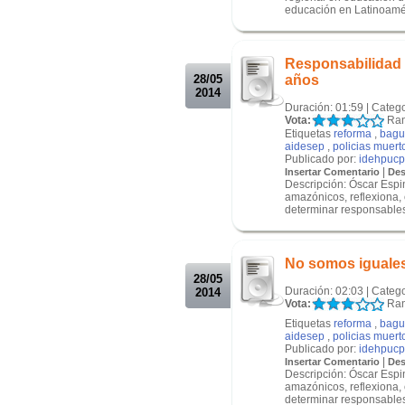
educación en Latinoaméri
.
.
Responsabilidad 
28/05
años
2014
Duración: 01:59 | Categ
Vota:
Ran
Etiquetas
reforma
,
bagu
aidesep
,
policias muert
Publicado por:
idehpucp
|
Insertar Comentario
Des
Descripción: Óscar Espi
amazónicos, reflexiona,
determinar responsables.
.
.
No somos iguales 
28/05
Duración: 02:03 | Categ
2014
Vota:
Ran
Etiquetas
reforma
,
bagu
aidesep
,
policias muert
Publicado por:
idehpucp
|
Insertar Comentario
Des
Descripción: Óscar Espi
amazónicos, reflexiona,
determinar responsables.