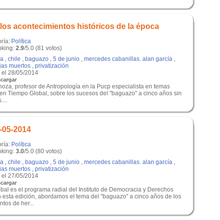
los acontecimientos históricos de la época
oría:
Política
king:
2.9
/5.0 (81 votos)
a
,
chile
,
baguazo
,
5 de junio
,
mercedes cabanillas. alan garcía
,
cias muertos
,
privatización
el 28/05/2014
cargar
noza, profesor de Antropología en la Pucp especialista en temas
 en Tiempo Global, sobre los sucesos del "baguazo" a cinco años sin
...
-05-2014
oría:
Política
king:
3.0
/5.0 (80 votos)
a
,
chile
,
baguazo
,
5 de junio
,
mercedes cabanillas. alan garcía
,
cias muertos
,
privatización
el 27/05/2014
cargar
bal es el programa radial del Instituto de Democracia y Derechos
esta edición, abordamos el tema del "baguazo" a cinco años de los
tos de her...