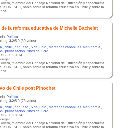
é Rivero, miembro del Consejo Nacional de Educación y especialista
e la UNESCO, habló sobre la reforma educativa en Chile y sobre la
ca. ...
de la reforma educativa de Michelle Bachelet
oría:
Política
king:
3.2
/5.0 (80 votos)
a
,
chile
,
baguazo
,
5 de junio
,
mercedes cabanillas. alan garcía
,
os
,
privatización
,
fines de lucro
el 28/05/2014
cargar
é Rivero, miembro del Consejo Nacional de Educación y especialista
e la UNESCO, habló sobre la reforma educativa en Chile y sobre la
ca. ...
o de Chile post Pinochet
oría:
Política
king:
3.2
/5.0 (78 votos)
a
,
chile
,
baguazo
,
5 de junio
,
mercedes cabanillas. alan garcía
,
os
,
privatización
,
fines de lucro
el 28/05/2014
cargar
é Rivero, miembro del Consejo Nacional de Educación y especialista
e la UNESCO, habló sobre la reforma educativa en Chile y sobre la