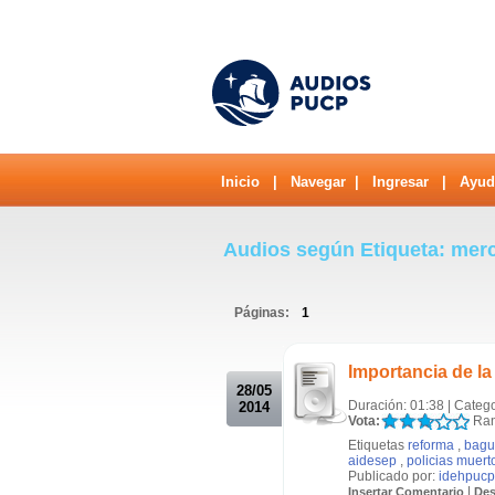
Inicio
|
Navegar
|
Ingresar
|
Ayud
Audios según Etiqueta: merc
Páginas:
1
.
Importancia de la
28/05
Duración: 01:38 | Categ
2014
Vota:
Ran
Etiquetas
reforma
,
bagu
aidesep
,
policias muert
Publicado por:
idehpucp
|
Insertar Comentario
Des