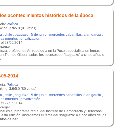
los acontecimientos históricos de la época
oría:
Política
king:
2.9
/5.0 (81 votos)
a
,
chile
,
baguazo
,
5 de junio
,
mercedes cabanillas. alan garcía
,
cias muertos
,
privatización
el 28/05/2014
cargar
noza, profesor de Antropología en la Pucp especialista en temas
 en Tiempo Global, sobre los sucesos del "baguazo" a cinco años sin
...
-05-2014
oría:
Política
king:
3.0
/5.0 (80 votos)
a
,
chile
,
baguazo
,
5 de junio
,
mercedes cabanillas. alan garcía
,
cias muertos
,
privatización
el 27/05/2014
cargar
bal es el programa radial del Instituto de Democracia y Derechos
esta edición, abordamos el tema del "baguazo" a cinco años de los
tos de her...