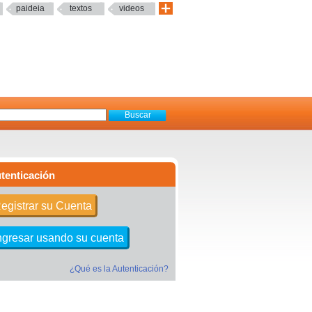
paideia
textos
videos
tenticación
egistrar su Cuenta
ngresar usando su cuenta
¿Qué es la Autenticación?