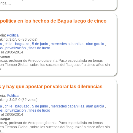
ca. ...
política en los hechos de Bagua luego de cinco
oría:
Política
king:
3.0
/5.0 (86 votos)
a
,
chile
,
baguazo
,
5 de junio
,
mercedes cabanillas. alan garcía
,
os
,
privatización
,
fines de lucro
el 28/05/2014
cargar
noza, profesor de Antropología en la Pucp especialista en temas
 en Tiempo Global, sobre los sucesos del "baguazo" a cinco años sin
...
y hay que apostar por valorar las diferencias
oría:
Política
king:
3.0
/5.0 (82 votos)
a
,
chile
,
baguazo
,
5 de junio
,
mercedes cabanillas. alan garcía
,
os
,
privatización
,
fines de lucro
el 28/05/2014
cargar
noza, profesor de Antropología en la Pucp especialista en temas
 en Tiempo Global, sobre los sucesos del "baguazo" a cinco años sin
...