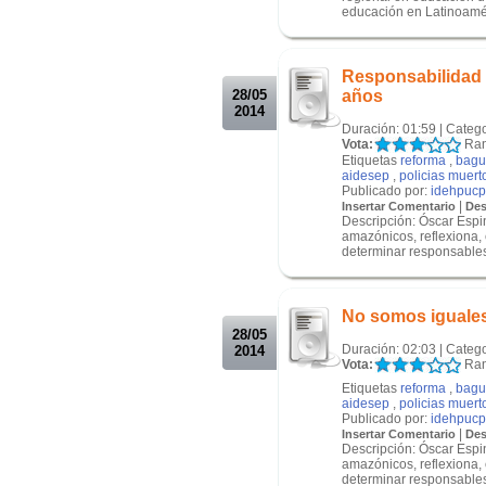
educación en Latinoaméri
.
.
Responsabilidad 
28/05
años
2014
Duración: 01:59 | Categ
Vota:
Ran
Etiquetas
reforma
,
bagu
aidesep
,
policias muert
Publicado por:
idehpucp
|
Insertar Comentario
Des
Descripción: Óscar Espi
amazónicos, reflexiona,
determinar responsables.
.
.
No somos iguales 
28/05
Duración: 02:03 | Categ
2014
Vota:
Ran
Etiquetas
reforma
,
bagu
aidesep
,
policias muert
Publicado por:
idehpucp
|
Insertar Comentario
Des
Descripción: Óscar Espi
amazónicos, reflexiona,
determinar responsables.