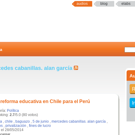
audios
blog
elabs
a
edes cabanillas. alan garcía
Au
R
 reforma educativa en Chile para el Perú
I
oría:
Política
king:
2.7
/5.0 (80 votos)
a
,
chile
,
baguazo
,
5 de junio
,
mercedes cabanillas. alan garcía
,
os
,
privatización
,
fines de lucro
el 28/05/2014
cargar