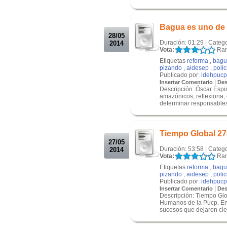
.
.
Bagua es uno de 
28/05
Duración: 01:29 | Categ
2014
Vota:
Ran
Etiquetas
reforma
,
bagu
pizando
,
aidesep
,
poli
Publicado por:
idehpucp
|
Insertar Comentario
Des
Descripción: Óscar Espi
amazónicos, reflexiona,
determinar responsables.
.
.
Tiempo Global 27
27/05
Duración: 53:58 | Categ
2014
Vota:
Ran
Etiquetas
reforma
,
bagu
pizando
,
aidesep
,
poli
Publicado por:
idehpucp
|
Insertar Comentario
Des
Descripción: Tiempo Glo
Humanos de la Pucp. En 
sucesos que dejaron cien
.