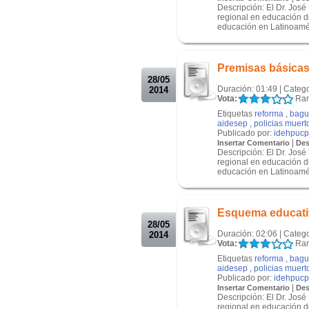
Descripción: El Dr. Jos
regional en educación d
educación en Latinoaméri
.
.
Premisas básicas 
28/05
Duración: 01:49 | Categ
2014
Vota:
Ran
Etiquetas
reforma
,
bagu
aidesep
,
policias muert
Publicado por:
idehpucp
|
Insertar Comentario
Des
Descripción: El Dr. Jos
regional en educación d
educación en Latinoaméri
.
.
Esquema educativ
28/05
Duración: 02:06 | Categ
2014
Vota:
Ran
Etiquetas
reforma
,
bagu
aidesep
,
policias muert
Publicado por:
idehpucp
|
Insertar Comentario
Des
Descripción: El Dr. Jos
regional en educación d