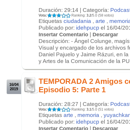
Duración: 29:14 | Categoría:
Podcas
Vota:
Ranking:
3.2
/5.0 (58 votos)
Etiquetas
ciudadania
,
arte
,
memori
Publicado por:
idehpucp
el 16/04/20
|
Insertar Comentario
Descargar
Descripción: - Ángel Colunge, magís
Visual y encargado de los archivos 
Daniel Pajuelo y Jaime Rázuri, en la
y Artes de la Comunicación de la PUC
.
.
TEMPORADA 2 Amigos c
16/04
Episodio 5: Parte 1
2019
Duración: 28:27 | Categoría:
Podcas
Vota:
Ranking:
3.1
/5.0 (51 votos)
Etiquetas
arte
,
memoria
,
yuyachkan
Publicado por:
idehpucp
el 16/04/20
|
Insertar Comentario
Descargar