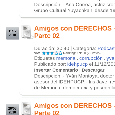
Descripción: - Ana Correa, actriz cre
Grupo Cultural Yuyachkani desde 197
.
.
Amigos con DERECHOS - 
11/12
Parte 02
2018
Duración: 30:40 | Categoría:
Podcas
Vota:
Ranking:
2.9
/5.0 (79 votos)
Etiquetas
memoria
,
corrupción
,
yva
Publicado por:
idehpucp
el 11/12/20
|
Insertar Comentario
Descargar
Descripción: - Yván Montoya, doctor
asesor del IDEHPUCP. - Iris Jave, re
de Memoria, democracia y posconflict
.
.
Amigos con DERECHOS - 
28/08
Parte 02
2018