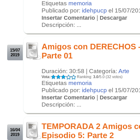
Etiquetas
memoria
Publicado por:
idehpucp
el 15/07/20
|
Insertar Comentario
Descargar
Descripción: ...
.
.
Amigos con DERECHOS - 
15/07
Parte 01
2019
Duración: 30:58 | Categoría:
Arte
Vota:
Ranking:
3.0
/5.0 (32 votos)
Etiquetas
memoria
Publicado por:
idehpucp
el 15/07/20
|
Insertar Comentario
Descargar
Descripción: ...
.
.
TEMPORADA 2 Amigos c
16/04
Episodio 5: Parte 2
2019