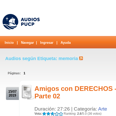
Inicio
|
Navegar
|
Ingresar
|
Ayuda
Audios según Etiqueta: memoria
Páginas:
1
.
Amigos con DERECHOS - 
15/07
Parte 02
2019
Duración: 27:26 | Categoría:
Arte
Vota:
Ranking:
2.6
/5.0 (36 votos)