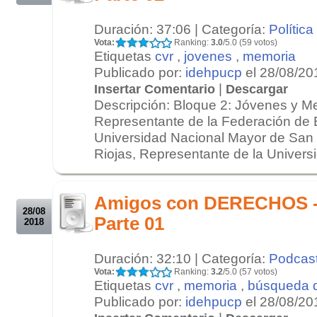
Duración: 37:06 | Categoría:
Política
Vota:
Ranking:
3.0
/5.0 (59 votos)
Etiquetas
cvr
,
jovenes
,
memoria
Publicado por:
idehpucp
el 28/08/20
|
Insertar Comentario
Descargar
Descripción: Bloque 2: Jóvenes y M
Representante de la Federación de E
Universidad Nacional Mayor de San 
Riojas, Representante de la Universi
.
.
Amigos con DERECHOS - 
28/08
Parte 01
2018
Duración: 32:10 | Categoría:
Podcas
Vota:
Ranking:
3.2
/5.0 (57 votos)
Etiquetas
cvr
,
memoria
,
búsqueda 
Publicado por:
idehpucp
el 28/08/20