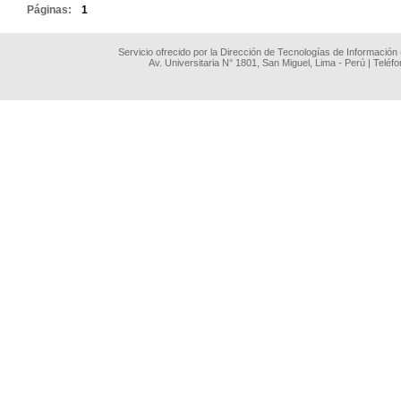
Páginas:
1
Servicio ofrecido por la Dirección de Tecnologías de Información
Av. Universitaria N° 1801, San Miguel, Lima - Perú | Teléf