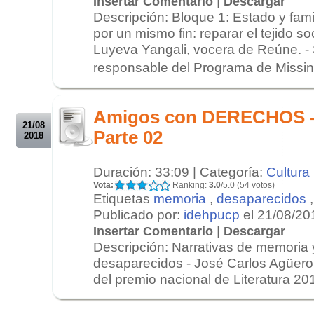
|
Insertar Comentario
Descargar
Descripción: Bloque 1: Estado y famil
por un mismo fin: reparar el tejido soc
Luyeva Yangali, vocera de Reúne. -
responsable del Programa de Missin
.
.
Amigos con DERECHOS - 
21/08
Parte 02
2018
Duración: 33:09 | Categoría:
Cultura
Vota:
Ranking:
3.0
/5.0 (54 votos)
Etiquetas
memoria
,
desaparecidos
Publicado por:
idehpucp
el 21/08/20
|
Insertar Comentario
Descargar
Descripción: Narrativas de memoria
desaparecidos - José Carlos Agüero,
del premio nacional de Literatura 201
.